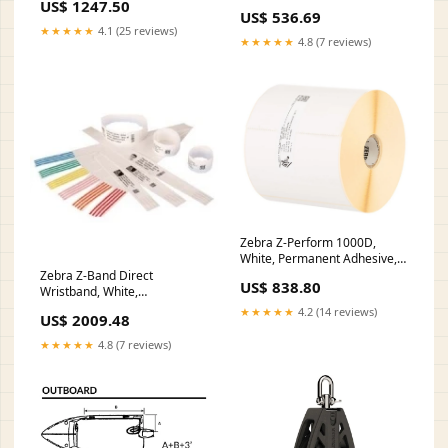
US$ 1247.50
label, Die-cut label, Roll,
US$ 536.69
Paper, Thermal transfer
★★★★★
4.1 (25 reviews)
Copier Labels
★★★★★
4.8 (7 reviews)
Zebra Z-Perform 1000D,
White, Permanent Adhesive,
Die-cut label, Roll, Paper,
Zebra Z-Band Direct
US$ 838.80
Direct thermal Plotter Accs
Wristband, White,
Polypropylene (PP), Thermal
★★★★★
4.2 (14 reviews)
US$ 2009.48
transfer, Zebra, 350 pc(s),
25.4 x 178 Plotter Accs
★★★★★
4.8 (7 reviews)