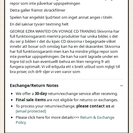
repor som inte påverkar uppspelningen
Detta gäller främst skräckfilmer
Spelen har engelskt ljud/text om inget annat anges i titeln
En del saknar tyvärr textning helt
GEORGE EZRA WANTED ON VOYAGE CD TRANING Skivorna har
full funktionsgaranti menVra produkter har unika bilder, s det
du ser p bilden r det du kper. CD skivorna r begagnade vilket
innebr att boxar och omslag kan ha en del skavanker. Skivorna
har full funktionsgaranti men kan ha mindre ytliga repor som
inte pverkar uppspelningen. De kan ha varit lagrade under en
lngre tid och kan eventuellt behva en liten rengring fr att
fungera optimalt. Vi vill erbjuda ett s brett utbud som mjligt till
bra priser, och drfr sljer vi ven varor som
Exchange/Return Notes
We offer a
30-day
return/exchange service after receiving.
Final sale items
are not eligible for returns or exchanges.
To process your return/exchange,
please contact us
at
[email protected]
Please click here for more details>>>
Return & Exchange
Policy