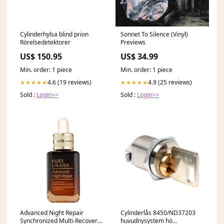
Cylinderhylsa blind prion
Sonnet To Silence (Vinyl)
Rörelsedetektorer
Previews
US$ 150.95
US$ 34.99
Min. order: 1 piece
Min. order: 1 piece
4.6 (19 reviews)
4.9 (25 reviews)
★★★★★
★★★★★
Sold :
Login>>
Sold :
Login>>
Advanced Night Repair
Cylinderlås 8450/ND37203
Synchronized Multi-Recovery
huvudnysystem hö