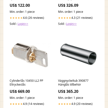
Complex naprawcze
Elektromagneter
US$ 122.00
US$ 326.09
przeciwdziałające oznakom
starzenia serum do twarzy
Min. order: 1 piece
Min. order: 1 piece
dla wszystkich typów skóry
30ml producent-Dr Irena
4.6 (26 reviews)
4.3 (21 reviews)
★★★★★
★★★★★
Eris555128
Sold :
Login>>
Sold :
Login>>
Cylinderlås 10450 LL2 PP
Väggnyckeltub 390877
Eltryckeslås
Hänglås tillbehör
US$ 669.00
US$ 365.20
Min. order: 1 piece
Min. order: 1 piece
4.9 (14 reviews)
4.9 (20 reviews)
★★★★★
★★★★★