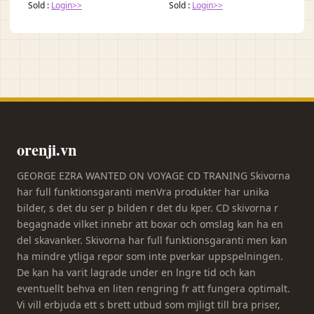
Sold :
Login>>
Sold :
Login>>
orenji.vn
GEORGE EZRA WANTED ON VOYAGE CD TRANING Skivorna
har full funktionsgaranti menVra produkter har unika
bilder, s det du ser p bilden r det du kper. CD skivorna r
begagnade vilket innebr att boxar och omslag kan ha en
del skavanker. Skivorna har full funktionsgaranti men kan
ha mindre ytliga repor som inte pverkar uppspelningen.
De kan ha varit lagrade under en lngre tid och kan
eventuellt behva en liten rengring fr att fungera optimalt.
Vi vill erbjuda ett s brett utbud som mjligt till bra priser,