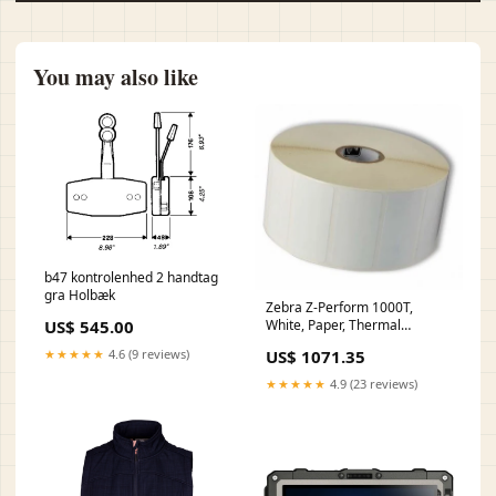
You may also like
b47 kontrolenhed 2 handtag
gra Holbæk
Zebra Z-Perform 1000T,
US$ 545.00
White, Paper, Thermal
transfer, Permanent,
★★★★★
4.6 (9 reviews)
US$ 1071.35
Rectangle Label Printers
★★★★★
4.9 (23 reviews)