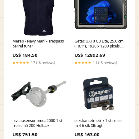
Mereb - Navy Marl – Trespass
Getac UX10 G3 Lite, 25.6 cm
barrel tuner
(10.1"), 1920 x 1200 pixels,
256 GB, 16 GB, Windows 11
US$ 184.50
US$ 12892.69
Pro, Black Pc Modules
★★★★★
4.7 (16 reviews)
★★★★★
4.1 (13 reviews)
niveausensor nmea2000 1 st
sekskantetmotrik 1 st rrelse
rrelse n5 200 Holbæk
m 4 6 stk Xlfragt
US$ 751.50
US$ 163.00