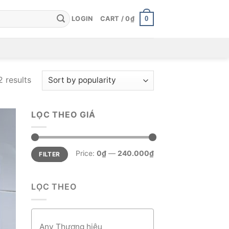
0
LOGIN
CART /
0
₫
 results
LỌC THEO GIÁ
Min
Max
Price:
0₫
—
240.000₫
FILTER
price
price
LỌC THEO