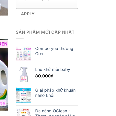
APPLY
ice
nge:
SẢN PHẨM MỚI CẬP NHẬT
5.000₫
rough
5.000₫
Combo yêu thương
Orenji
Lau khử mùi baby
80.000
₫
Giải pháp khử khuẩn
nano khói
Đa năng OClean -
Thơm, An toàn pH =