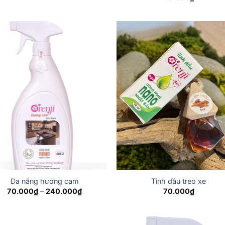
Đa năng hương cam
Tinh dầu treo xe
Price
70.000
₫
–
240.000
₫
70.000
₫
range:
70.000₫
through
240.000₫