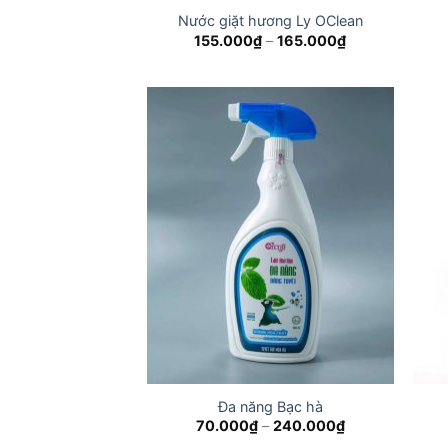
Nước giặt hương Ly OClean
Price
155.000
₫
–
165.000
₫
range:
155.000₫
through
165.000₫
Đa năng Bạc hà
Price
70.000
₫
–
240.000
₫
range: