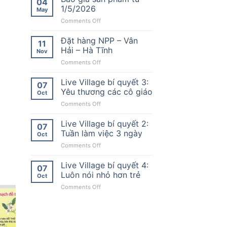
04
BAO
1/5/2026
May
SÁI
on
Comments Off
ĐỒ
Báo
THỜ,
giá
Đặt hàng NPP – Vân
ĐỪNG
11
sản
VÔ
Hải – Hà Tĩnh
Nov
phẩm
TÌNH
on
Comments Off
từ
“TẠO
Đặt
1/5/2026
NGHIỆP”!
hàng
Live Village bí quyết 3:
07
NPP
Yêu thương các cô giáo
Oct
–
on
Comments Off
Vân
Live
Hải
Village
Live Village bí quyết 2:
–
07
bí
Hà
Tuần làm việc 3 ngày
Oct
quyết
Tĩnh
on
Comments Off
3:
Live
Yêu
Village
Live Village bí quyết 4:
thương
07
bí
các
Luôn nói nhỏ hơn trẻ
Oct
quyết
cô
on
Comments Off
2:
giáo
Live
Tuần
Village
làm
bí
việc
quyết
3