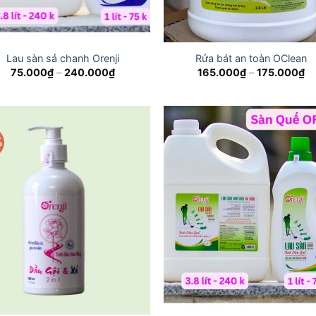
Lau sàn sả chanh Orenji
Rửa bát an toàn OClean
Price
Pr
75.000
₫
–
240.000
₫
165.000
₫
–
175.000
₫
range:
ra
75.000₫
16
through
th
240.000₫
17
%