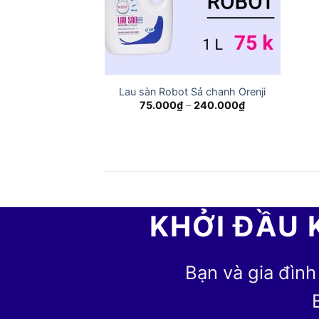
Lau sàn Robot Sả chanh Orenji
Price
75.000
₫
–
240.000
₫
range:
75.000₫
through
240.000₫
KHỞI ĐẦU 
Bạn và gia đình