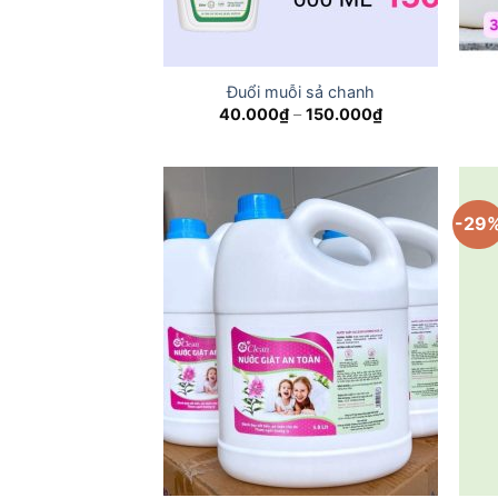
Đuổi muỗi sả chanh
Price
40.000
₫
–
150.000
₫
range:
40.000₫
through
150.000₫
-29