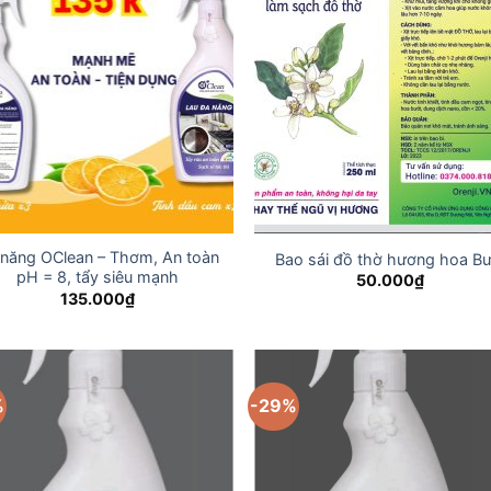
 năng OClean – Thơm, An toàn
Bao sái đồ thờ hương hoa Bư
pH = 8, tẩy siêu mạnh
50.000
₫
135.000
₫
%
-29%