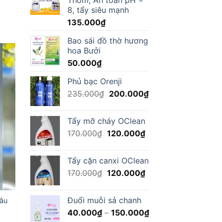
8, tẩy siêu mạnh
ice
135.000
₫
nge:
.000₫
Bao sái đồ thờ hương
rough
0.000₫
hoa Bưởi
50.000
₫
Phủ bạc Orenji
Original
Current
235.000
₫
200.000
₫
price
price
was:
is:
Tẩy mỡ cháy OClean
235.000₫.
200.000₫.
Original
Current
170.000
₫
120.000
₫
price
price
was:
is:
Tẩy cặn canxi OClean
170.000₫.
120.000₫.
Original
Current
170.000
₫
120.000
₫
price
price
was:
is:
Đuổi muỗi sả chanh
dầu
170.000₫.
120.000₫.
Price
40.000
₫
–
150.000
₫