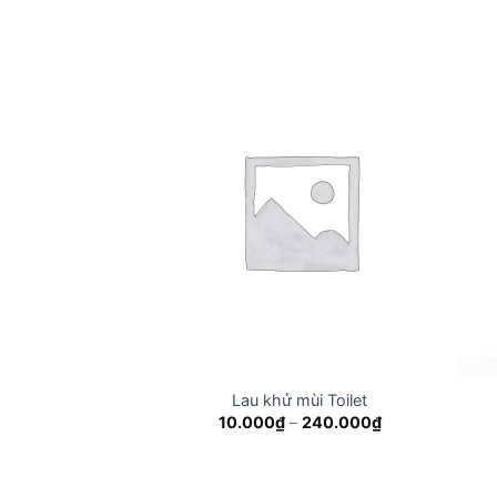
70.000₫
through
240.000₫
Lau khử mùi Toilet
Price
10.000
₫
–
240.000
₫
range:
10.000₫
through
240.000₫