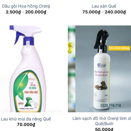
Dầu gội Hoa hồng Orenji
Lau sàn Quế
Price
Pr
2.500
₫
–
200.000
₫
75.000
₫
–
240.000
₫
range:
ra
2.500₫
75
through
th
200.000₫
24
Làm sạch đồ thờ Orenji tinh 
Lau khử mùi đa năng Quế
Quế/Bưởi
70.000
₫
50.000
₫