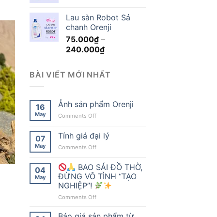
range:
40.000₫
Lau sàn Robot Sả
through
chanh Orenji
150.000₫
75.000
₫
–
Price
240.000
₫
range:
75.000₫
BÀI VIẾT MỚI NHẤT
through
240.000₫
Ảnh sản phẩm Orenji
16
May
on
Comments Off
Ảnh
sản
Tính giá đại lý
07
phẩm
May
on
Comments Off
Orenji
Tính
giá
BAO SÁI ĐỒ THỜ,
04
đại
ĐỪNG VÔ TÌNH “TẠO
May
lý
NGHIỆP”!
on
Comments Off
Báo giá sản phẩm từ