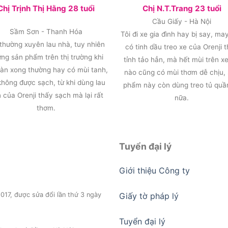
Chị Trịnh Thị Hằng 28 tuổi
Chị N.T.Trang 23 tuổi
Cầu Giấy - Hà Nội
Sầm Sơn - Thanh Hóa
Tôi đi xe gia đình hay bị say, ma
 thường xuyên lau nhà, tuy nhiên
có tinh dầu treo xe của Orenji 
ng sản phẩm trên thị trường khi
tỉnh tảo hẳn, mà hết mùi trên xe
sàn xong thường hay có mùi tanh,
nào cũng có mùi thơm dễ chịu,
không được sạch, từ khi dùng lau
phẩm này còn dùng treo tủ quầ
 của Orenji thấy sạch mà lại rất
nữa.
thơm.
Tuyển đại lý
Giới thiệu Công ty
17, được sửa đổi lần thứ 3 ngày
Giấy tờ pháp lý
Tuyển đại lý