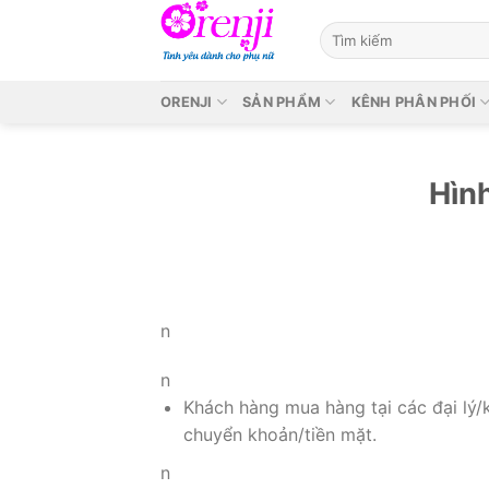
Skip
to
content
ORENJI
SẢN PHẨM
KÊNH PHÂN PHỐI
Hìn
n
n
Khách hàng mua hàng tại các đại lý/
chuyển khoản/tiền mặt.
n