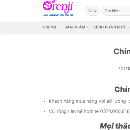
Skip
Search
to
for:
content
ORENJI
SẢN PHẨM
KÊNH PHÂN PHỐI
Chí
POST
Chí
Khách hàng mua hàng với số lượng lớ
Vui lòng liên hệ hotline 0374.000.8
Mọi thắc