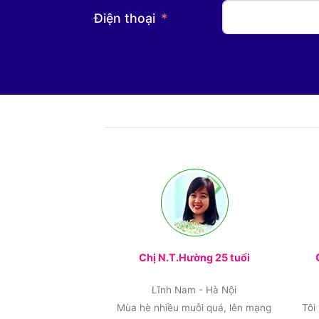
Điện thoại
Chị N.T.Hường 25 tuổi
Lĩnh Nam - Hà Nội
Mùa hè nhiều muỗi quá, lên mạng
Tôi