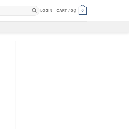
0
LOGIN
CART /
0
₫