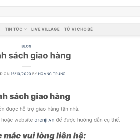
TIN TỨC
LIVE VILLAGE
TỬ VI CHO BÉ
BLOG
nh sách giao hàng
ED ON
16/10/2020
BY
HOANG TRUNG
nh sách giao hàng
n được hỗ trợ giao hàng tận nhà.
18 hoặc website
orenji.vn
để được hướng dẫn cụ thể.
 mắc vui lòng liên hệ: