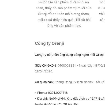
muốn tìm sản phẩm đuổi muỗi an
nhữ
toàn, thấy có sản phẩm xịt muỗi của
lau 
Orenji rất an toàn mà hương thơm,
và 
mới xịt đã thấy hiệu quả. Tôi rất hài
sàn
lòng về sản phẩm này.
Công ty Orenji
Công ty cổ phần ứng dụng công nghệ mới Orenji
Giấy CN ĐKDN:
0108028321 - Ngày cấp: 18/10/20
29/04/2020.
Cơ quan cấp:
Phòng Đăng ký kinh doanh – Sở kế 
- Phone: 0374.000.818
- Địa chỉ: No01-LK64, Khu đất dịch vụ 16,17,18
(quận Hà Đông cũ), TP Hà Nội.