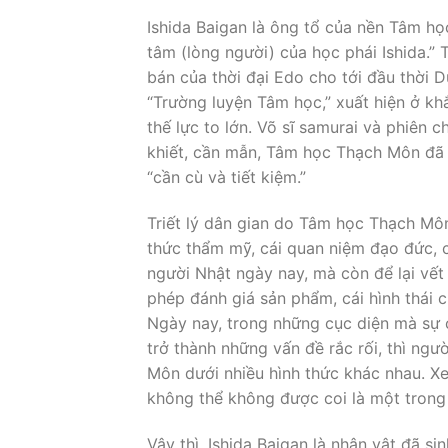
Ishida Baigan là ông tổ của nền Tâm h
tâm (lòng người) của học phái Ishida.” T
bán của thời đại Edo cho tới đầu thời Du
“Trường luyện Tâm học,” xuất hiện ở kh
thế lực to lớn. Võ sĩ samurai và phiên 
khiết, cần mẫn, Tâm học Thạch Môn đã la
“cần cù và tiết kiệm.”
Triết lý dân gian do Tâm học Thạch Mô
thức thẩm mỹ, cái quan niệm đạo đức, 
người Nhật ngày nay, mà còn để lại vết 
phép đánh giá sản phẩm, cái hình thái 
Ngày nay, trong những cục diện mà sự c
trở thành những vấn đề rắc rối, thì ng
Môn dưới nhiều hình thức khác nhau. Xe
không thể không được coi là một trong
Vậy thì, Ishida Baigan là nhân vật đã si