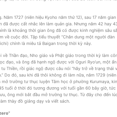
. Năm 1727 (niên hiệu Kyoho năm thứ 12), sau 17 năm gian
gan đã được cất nhắc lên làm quản gia. Nhưng năm 42 hay 4
hính là khoảng thời gian ông đã có được kinh nghiệm sâu s
ậm về cuộc đời. Tập tiểu thuyết “Chân dung một người đàn
chi) chính là miêu tả Baigan trong thời kỳ này.
ỏi về Thần đạo, Nho giáo và Phật giáo trong thời kỳ làm cô
học đạo, và ông đã hạnh ngộ được với Oguri Ryo’un, một ẩn 
tu Thiền, rồi giác ngộ được câu nói “hãy trở về trạng thái 
h.” Do đó, sau khi đã thôi không đi làm nữa, năm 1729 (niên
đã mở trường tư thục luyện Tâm học ở phường Kurumaya, ki
5 tuổi ở thời đó tương đương với tuổi gần 60 bây giờ, tức 
 hưu, ông mới bắt đầu mở trường tư thục. Từ đây cho đến lú
làm thày đồ giảng dạy và viết sách.
 zero”