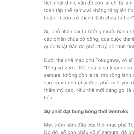
tích nhất định, vấn đề còn lại chỉ là là
toàn tập thể samurai không tăng lên hơ
hoặc “muốn trở thành lãnh chúa to hơn”
Sự phủ nhận cái tư tưởng muốn bành tr
các phiên chúa có công, qua cuộc thanh 
quốc Nhật Bản đã phải thay đổi tính tìn
Dưới thể chế mạc phủ Tokugawa, võ sĩ s
“tổng số zero.” Kết quả là sự khám phá r
samurai không còn là tài mở rộng lãnh 
sao cư xử cho phải đạo, phải biết yêu d
thẩm mỹ cao. Như thế mới đáng gọi là v
hóa.
Sự phát đạt bong bóng thời Genroku
Một trăm năm đầu của thời mạc phủ Toku
Do đó, số con cháu võ sĩ samurai đã bỏ 