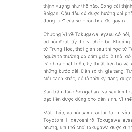
thịnh vượng như thế nào. Song cái thịnh
Baigan. Cậu đâu có được hưởng cái phồ
động lực” của sự phồn hoa đó gây ra.
Chương VI về Tokugawa Ieyasu có nói, t
cơ hội đoạt lấy địa vị chóp bu. Khoảng 
từ Trung Hoa, thời gian sau thì học từ T
người ta thường có cảm giác là thời đó
văn hóa phát triển, kỹ thuật tiến bộ và 
những bước dài. Dân số thì gia tăng. Tư
Nói cách khác, đó là thời kỳ đáng được
Sau trận đánh Sekigahara và sau khi th
bạc liền được dùng cho dân sinh. Vì th
Mặt khác, xã hội samurai thì đã rơi vào
Toyotomi Hideyoshi rồi Tokugawa Ieyas
nhưng, khi thể chế Tokugawa được định x