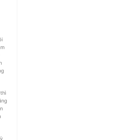
ồi
ăm
c
n
ng
thì
tăng
an
n
kỳ