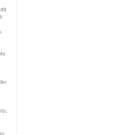
 đã
đi
n
này
lần
rồi,
g
âm