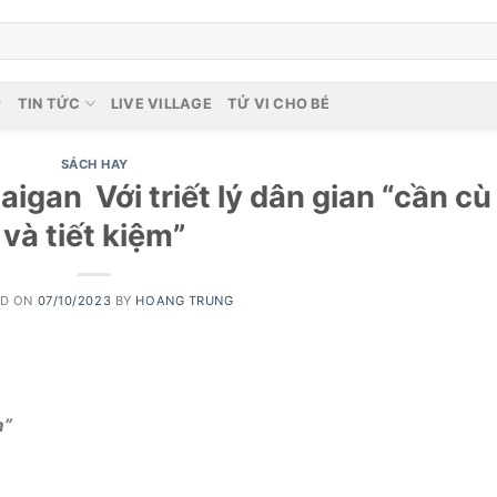
TIN TỨC
LIVE VILLAGE
TỬ VI CHO BÉ
SÁCH HAY
aigan Với triết lý dân gian “cần cù
và tiết kiệm”
ED ON
07/10/2023
BY
HOANG TRUNG
m”