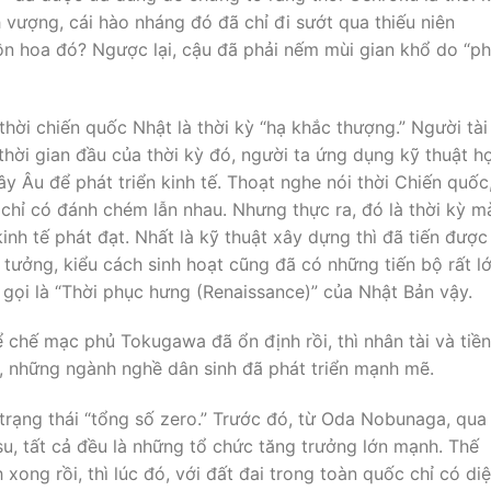
 vượng, cái hào nháng đó đã chỉ đi sướt qua thiếu niên
n hoa đó? Ngược lại, cậu đã phải nếm mùi gian khổ do “p
hời chiến quốc Nhật là thời kỳ “hạ khắc thượng.” Người tài
thời gian đầu của thời kỳ đó, người ta ứng dụng kỹ thuật h
ây Âu để phát triển kinh tế. Thoạt nghe nói thời Chiến quốc
 chỉ có đánh chém lẫn nhau. Nhưng thực ra, đó là thời kỳ m
kinh tế phát đạt. Nhất là kỹ thuật xây dựng thì đã tiến được
 tưởng, kiểu cách sinh hoạt cũng đã có những tiến bộ rất lớ
 gọi là “Thời phục hưng (Renaissance)” của Nhật Bản vậy.
ể chế mạc phủ Tokugawa đã ổn định rồi, thì nhân tài và tiền
ế, những ngành nghề dân sinh đã phát triển mạnh mẽ.
 trạng thái “tổng số zero.” Trước đó, từ Oda Nobunaga, qua
u, tất cả đều là những tổ chức tăng trưởng lớn mạnh. Thế
ong rồi, thì lúc đó, với đất đai trong toàn quốc chỉ có di