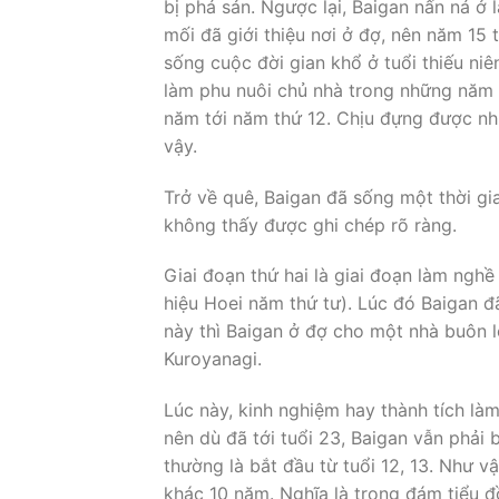
bị phá sản. Ngược lại, Baigan nấn ná ở 
mối đã giới thiệu nơi ở đợ, nên năm 15
sống cuộc đời gian khổ ở tuổi thiếu niên
làm phu nuôi chủ nhà trong những năm 
năm tới năm thứ 12. Chịu đựng được nh
vậy.
Trở về quê, Baigan đã sống một thời gia
không thấy được ghi chép rõ ràng.
Giai đoạn thứ hai là giai đoạn làm nghề
hiệu Hoei năm thứ tư). Lúc đó Baigan đ
này thì Baigan ở đợ cho một nhà buôn lớ
Kuroyanagi.
Lúc này, kinh nghiệm hay thành tích làm
nên dù đã tới tuổi 23, Baigan vẫn phải 
thường là bắt đầu từ tuổi 12, 13. Như 
khác 10 năm. Nghĩa là trong đám tiểu đồ