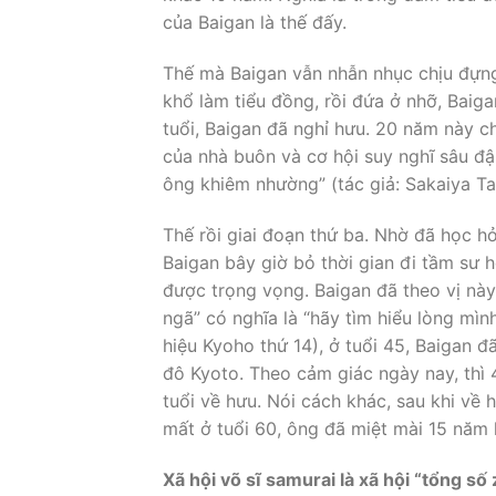
của Baigan là thế đấy.
Thế mà Baigan vẫn nhẫn nhục chịu đựng
khổ làm tiểu đồng, rồi đứa ở nhỡ, Bai
tuổi, Baigan đã nghỉ hưu. 20 năm này c
của nhà buôn và cơ hội suy nghĩ sâu đ
ông khiêm nhường” (tác giả: Sakaiya Tai
Thế rồi giai đoạn thứ ba. Nhờ đã học h
Baigan bây giờ bỏ thời gian đi tầm sư 
được trọng vọng. Baigan đã theo vị này 
ngã” có nghĩa là “hãy tìm hiểu lòng mìn
hiệu Kyoho thứ 14), ở tuổi 45, Baigan 
đô Kyoto. Theo cảm giác ngày nay, thì 4
tuổi về hưu. Nói cách khác, sau khi về
mất ở tuổi 60, ông đã miệt mài 15 năm 
Xã hội võ sĩ samurai là xã hội “tổng số