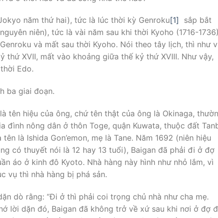
Jokyo năm thứ hai), tức là lúc thời kỳ Genroku
[1]
sắp bắt
nguyên niên), tức là vài năm sau khi thời Kyoho (1716-1736
 Genroku và mất sau thời Kyoho. Nói theo tây lịch, thì như 
kỷ thứ XVII, mất vào khoảng giữa thế kỷ thứ XVIII. Như vậy,
thời Edo.
h ba giai đoạn.
 là tên hiệu của ông, chứ tên thật của ông là Okinaga, thườ
ia đình nông dân ở thôn Toge, quận Kuwata, thuộc đất Tan
a tên là Ishida Gon’emon, mẹ là Tane. Năm 1692 (niên hiệu
g có thuyết nói là 12 hay 13 tuổi), Baigan đã phải đi ở đợ
ần áo ở kinh đô Kyoto. Nhà hàng này hình như nhỏ lắm, vì
c vụ thì nhà hàng bị phá sản.
ặn dò rằng: “Ði ở thì phải coi trọng chủ nhà như cha mẹ.
ớ lời dặn đó, Baigan đã không trở về xứ sau khi nơi ở đợ 