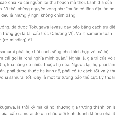
m sao chia xẻ cái nguồn lợi thu hoạch mà thôi. Lãnh địa của
n. Vì thế, những nguyện vọng như “muốn có lãnh địa lớn hơ
 đều là những ý nghĩ không chính đáng.
ướng, đã được Tokugawa Ieyasu dạy bảo bằng cách tru diệ
trừng gọi là tái cấu trúc (Chương VI). Võ sĩ samurai toàn
h (re-minding) đi.
amurai phải học hỏi cách sống cho thích hợp với xã hội
a cái gọi là “chủ nghĩa minh quân.” Nghĩa là, giá trị của võ 
địa, khả năng có nhiều thuộc hạ nữa. Ngược lại, họ phải là
ân, phải được thuộc hạ kính nể, phải có tư cách tốt và ý th
õ sĩ samurai tốt. Ðây là một tư tưởng bảo thủ cực kỳ thoái
gawa, là thời kỳ mà xã hội thương gia trưởng thành lớn l
giai cấp samurai để gia nhập giới kinh doanh không phải ít