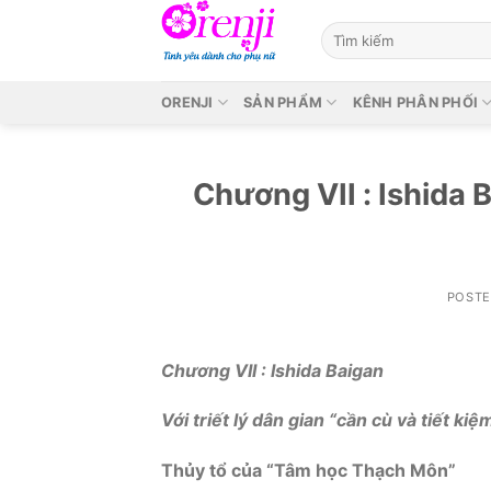
Skip
to
content
ORENJI
SẢN PHẨM
KÊNH PHÂN PHỐI
Chương VII : Ishida B
POST
Chương VII
:
I
shida Baigan
Với triết lý dân gian “cần cù và tiết kiệ
Thủy tổ của “Tâm học Thạch Môn”