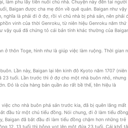
lại, làm phu lấy tiền nuôi chủ nhà. Chuyện này đến tai người
 tuổi, Baigan được cha mẹ đón về quê quán. Baigan như vậy
, nghĩa là phải đi ở đợ, rồi vì chủ nhà bị phá sản, nên phải 
phồn vinh của thời Genroku, từ niên hiệu Genroku năm thứ
ư vậy quả đã chứng tỏ cái bản tính khác thường của Baiga
n ở thôn Toge, hình như là giúp việc làm ruộng. Thời gian 
 buôn. Lần này, Baigan lại lên kinh đô Kyoto năm 1707 (niên
ã 23 tuổi. Lần trước thì ở đợ cho một nhà buôn nhỏ, nhưng 
n. Ðó là cửa hàng bán quần áo rất bề thế, tên hiệu là
 việc cho nhà buôn phá sản trước kia, đã bị quên lãng mất 
bắt đầu từ một chú tiểu đồng. Nói chung, đi ở làm tiểu đồn
vậy, Baigan đã bắt đầu đi làm tiểu đồng chậm hơn những trẻ
ng 12, 13 tuổi thì bỗng vọt lên một đứa 23 tuổi. Cái khổ t