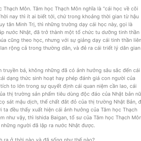
ọc Thạch Môn. Tâm học Thạch Môn nghĩa là “cái học về cõi
hời nay thì ít ai biết tới, chứ trong khoảng thời gian từ hậu
y tân Minh Trị, thì những trường dạy cái học này, gọi là
ắp nước Nhật, đã trở thành một tổ chức tu dưỡng tinh thần
chúa cũng theo học, nhưng với sự giảng dạy cái tinh thần liê
n rộng cả trong thường dân, và đẻ ra cái triết lý dân gian
n truyền bá, không những đã có ảnh hưởng sâu sắc đến cái
cái dạng thức sinh hoạt hay phép đánh giá con người của
tích to lớn trong sự quyết định cái quan niệm cần lao, cái
của thị trường sản phẩm tiêu dùng độc đáo của Nhật bản nữ
ọ sát mậu dịch, thể chất đắt đỏ của thị trường Nhật Bản, 
ười ta đều thấy xuất hiện cái ảnh hưởng của Tâm học Thạch
m như vậy, thì Ishida Baigan, tổ sư của Tâm học Thạch Môn
 những người đã lập ra nước Nhật được.
nh ra ở thời nào và đã sống như thế nào?