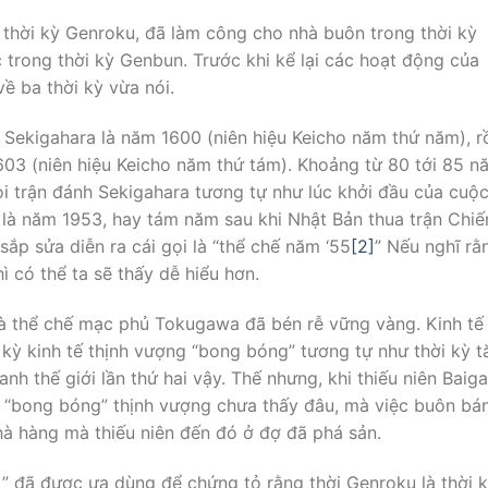
g thời kỳ Genroku, đã làm công cho nhà buôn trong thời kỳ
trong thời kỳ Genbun. Trước khi kể lại các hoạt động của
về ba thời kỳ vừa nói.
Sekigahara là năm 1600 (niên hiệu Keicho năm thứ năm), r
03 (niên hiệu Keicho năm thứ tám). Khoảng từ 80 tới 85 n
coi trận đánh Sekigahara tương tự như lúc khởi đầu của cuộ
u là năm 1953, hay tám năm sau khi Nhật Bản thua trận Chiế
sắp sửa diễn ra cái gọi là “thể chế năm ‘55
[2]
” Nếu nghĩ rằ
ì có thể ta sẽ thấy dễ hiểu hơn.
và thể chế mạc phủ Tokugawa đã bén rễ vững vàng. Kinh tế 
i kỳ kinh tế thịnh vượng “bong bóng” tương tự như thời kỳ 
nh thế giới lần thứ hai vậy. Thế nhưng, khi thiếu niên Baig
ì “bong bóng” thịnh vượng chưa thấy đâu, mà việc buôn bá
hà hàng mà thiếu niên đến đó ở đợ đã phá sản.
]
” đã được ưa dùng để chứng tỏ rằng thời Genroku là thời 