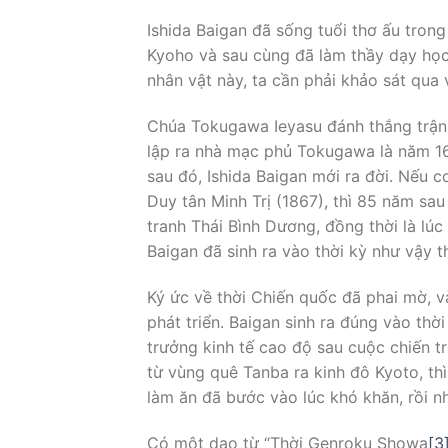
Ishida Baigan đã sống tuổi thơ ấu tron
Kyoho và sau cùng đã làm thầy dạy học 
nhân vật này, ta cần phải khảo sát qua 
Chúa Tokugawa Ieyasu đánh thắng trận 
lập ra nhà mạc phủ Tokugawa là năm 16
sau đó, Ishida Baigan mới ra đời. Nếu 
Duy tân Minh Trị (1867), thì 85 năm sa
tranh Thái Bình Dương, đồng thời là lúc 
Baigan đã sinh ra vào thời kỳ như vậy th
Ký ức về thời Chiến quốc đã phai mờ, 
phát triển. Baigan sinh ra đúng vào thờ
trưởng kinh tế cao độ sau cuộc chiến tra
từ vùng quê Tanba ra kinh đô Kyoto, th
làm ăn đã bước vào lúc khó khăn, rồi n
Có một dạo từ “Thời Genroku Showa
[3