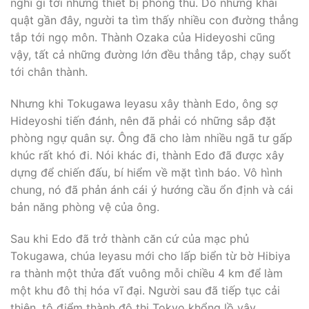
nghĩ gì tới những thiết bị phòng thủ. Do những khai
quật gần đây, người ta tìm thấy nhiều con đường thẳng
tắp tới ngọ môn. Thành Ozaka của Hideyoshi cũng
vậy, tất cả những đường lớn đều thẳng tắp, chạy suốt
tới chân thành.
Nhưng khi Tokugawa Ieyasu xây thành Edo, ông sợ
Hideyoshi tiến đánh, nên đã phải có những sắp đặt
phòng ngự quân sự. Ông đã cho làm nhiều ngã tư gấp
khúc rất khó đi. Nói khác đi, thành Edo đã được xây
dựng để chiến đấu, bí hiểm về mặt tình báo. Vô hình
chung, nó đã phản ánh cái ý hướng cầu ổn định và cái
bản năng phòng vệ của ông.
Sau khi Edo đã trở thành căn cứ của mạc phủ
Tokugawa, chúa Ieyasu mới cho lấp biển từ bờ Hibiya
ra thành một thửa đất vuông mỗi chiều 4 km để làm
một khu đô thị hóa vĩ đại. Người sau đã tiếp tục cải
thiện, tô điểm thành đô thị Tokyo khổng lồ vậy.