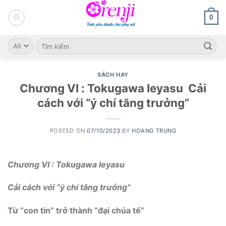
Skip
to
0
content
Search
for:
SÁCH HAY
Chương VI : Tokugawa Ieyasu Cải
cách với “ý chí tăng trưởng”
POSTED ON
07/10/2023
BY
HOANG TRUNG
Chương VI :
Tokugawa Ieyasu
Cải cách với “ý chí tăng trưởng”
Từ “con tin” trở thành “đại chúa tể”