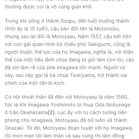
thường được coi là vô cùng gian khổ.
Trong khi sống ở thành Sunpu, đến tuổi trưởng thành
(thời ấy là 15 tuổi), cậu bèn đổi tên là Motonobu,
nhưng sau lại đổi là Motoyasu. Năm 1557, cậu kết hôn
với con gái quan hình bộ thiếu phó Sekiguchi, cũng là
người thuộc thế lực của họ Imagawa, nghĩa là, với thân
thế của một tiểu lãnh chúa đang bị giữ làm con tin, cậu
đã xin làm rể của phe Imagawa lớn mạnh. Người vợ
này, sau này gọi là bà chúa Tsukiyama, trở thành vai
chính của một tấn bi kịch.
Cơ hội thoát thân đã đến với Motoyasu là năm 1560,
tức là khi Imagawa Yoshimoto bị thua Oda Nobunaga
ở trận Okehazama
[2]
. Lúc ấy với tư cách tướng tiên
phong cho Imagawa, Motoyasu đã bỏ luôn về thành
Okazaki. Từ đó, Motoyasu đoạn tuyệt với họ Imagawa,
rồi mon men tới làm thân và sau cùng thì làm đồng