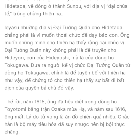
Hidetada, về đóng ở thành Sunpu, với địa vị “đại chúa
tể,” trông chừng thiên hạ..
Ieyasu nhường địa vị Ðại Tướng Quân cho Hidetada,
chẳng phải là vì muốn thoái chức để dạy bảo con. Ông
muốn chứng minh cho thiên hạ thấy rằng cái chức vị
Ðại Tướng Quân này không phải là để truyền cho
Hideyori, con của Hideyoshi, mà là của dòng họ
Tokugawa. Ðưa ra người kế vị chức Ðại Tướng Quân từ
dòng họ Tokugawa, chính là để tuyên bố với thiên hạ
như vậy, để chứng tỏ cho thiên hạ thấy sự bất di bất
dịch của quyền bá chủ đó vậy.
Thế rồi, năm 1615, ông đã tiêu diệt xong dòng họ
Toyotomi bằng trận Ozaka mùa Hạ, và năm sau 1616,
ông mất. Lý do tử vong là ăn đồ chiên quá nhiều. Chắc
hẳn là bộ máy tiêu hóa đã suy nhược nên bị bội thực
chăng.