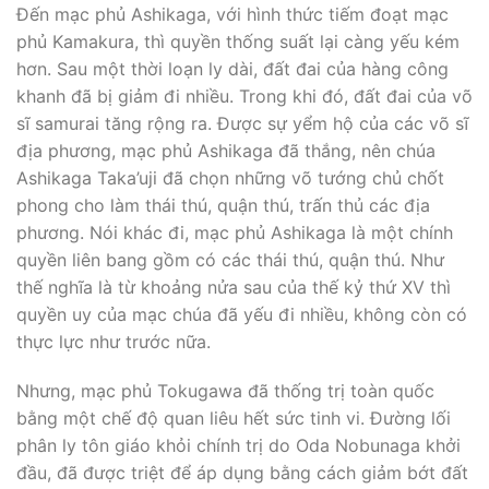
Ðến mạc phủ Ashikaga, với hình thức tiếm đoạt mạc
phủ Kamakura, thì quyền thống suất lại càng yếu kém
hơn. Sau một thời loạn ly dài, đất đai của hàng công
khanh đã bị giảm đi nhiều. Trong khi đó, đất đai của võ
sĩ samurai tăng rộng ra. Ðược sự yểm hộ của các võ sĩ
địa phương, mạc phủ Ashikaga đã thắng, nên chúa
Ashikaga Taka’uji đã chọn những võ tướng chủ chốt
phong cho làm thái thú, quận thú, trấn thủ các địa
phương. Nói khác đi, mạc phủ Ashikaga là một chính
quyền liên bang gồm có các thái thú, quận thú. Như
thế nghĩa là từ khoảng nửa sau của thế kỷ thứ XV thì
quyền uy của mạc chúa đã yếu đi nhiều, không còn có
thực lực như trước nữa.
Nhưng, mạc phủ Tokugawa đã thống trị toàn quốc
bằng một chế độ quan liêu hết sức tinh vi. Ðường lối
phân ly tôn giáo khỏi chính trị do Oda Nobunaga khởi
đầu, đã được triệt để áp dụng bằng cách giảm bớt đất