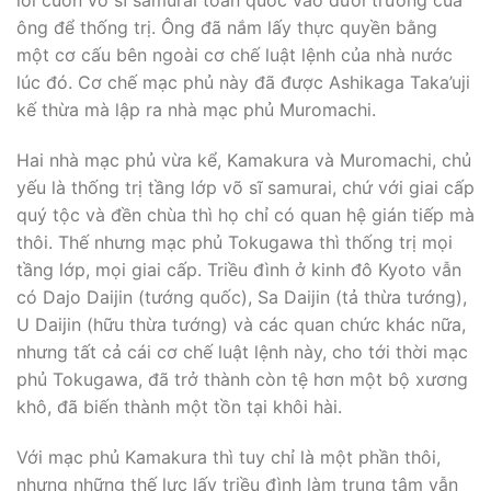
lôi cuốn võ sĩ samurai toàn quốc vào dưới trướng của
ông để thống trị. Ông đã nắm lấy thực quyền bằng
một cơ cấu bên ngoài cơ chế luật lệnh của nhà nước
lúc đó. Cơ chế mạc phủ này đã được Ashikaga Taka’uji
kế thừa mà lập ra nhà mạc phủ Muromachi.
Hai nhà mạc phủ vừa kể, Kamakura và Muromachi, chủ
yếu là thống trị tầng lớp võ sĩ samurai, chứ với giai cấp
quý tộc và đền chùa thì họ chỉ có quan hệ gián tiếp mà
thôi. Thế nhưng mạc phủ Tokugawa thì thống trị mọi
tầng lớp, mọi giai cấp. Triều đình ở kinh đô Kyoto vẫn
có Dajo Daijin (tướng quốc), Sa Daijin (tả thừa tướng),
U Daijin (hữu thừa tướng) và các quan chức khác nữa,
nhưng tất cả cái cơ chế luật lệnh này, cho tới thời mạc
phủ Tokugawa, đã trở thành còn tệ hơn một bộ xương
khô, đã biến thành một tồn tại khôi hài.
Với mạc phủ Kamakura thì tuy chỉ là một phần thôi,
nhưng những thế lực lấy triều đình làm trung tâm vẫn