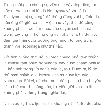
Trong thời gian những sự việc như vậy tiếp diễn, thì
xẩy ra vụ con trai lớn là Nobuyasu và vợ cả là
Tsukiyama, bị nghi ngờ đã thông đồng với họ Takeda,
nên ông đã giết cả hai. Việc như vậy, thời đó cũng
không phải là dễ làm (mặc dầu quyền sinh sát nằm
trong tay ông). Thế mà ông vẫn phải làm, thì đủ hiểu
đám gia thần dưới trướng ông muốn tỏ lòng trung
thành với Nobunaga như thế nào.
Xét tình huống thời đó, sự việc chẳng phải đơn thuần
là Ieyasu tâm phục Nobunaga, hay cũng chẳng phải là
vì bản tính trọng tín nghĩa của Ieyasu. Ðúng ra, lý do
thứ nhất chính là vì Ieyasu kinh sợ quân lực của
Nobunaga. Bởi vì, dù cho có bị đồng minh thân tín yêu
sách thế nào đi chăng nữa, thì việc giết vợ con ắt
không phải vì lòng trung nghĩa được.
Nhìn vào sự thực lịch sử thì khoảng năm 1580 đó, phía