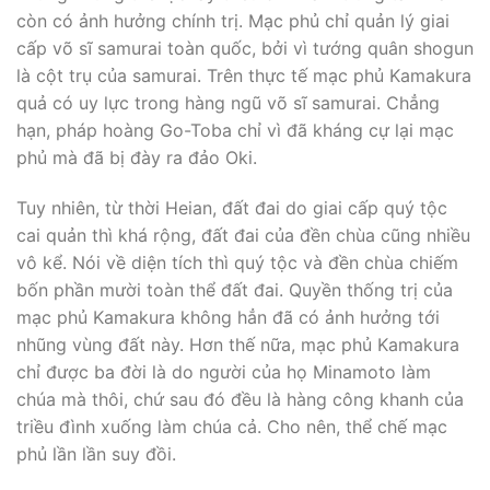
còn có ảnh hưởng chính trị. Mạc phủ chỉ quản lý giai
cấp võ sĩ samurai toàn quốc, bởi vì tướng quân shogun
là cột trụ của samurai. Trên thực tế mạc phủ Kamakura
quả có uy lực trong hàng ngũ võ sĩ samurai. Chẳng
hạn, pháp hoàng Go-Toba chỉ vì đã kháng cự lại mạc
phủ mà đã bị đày ra đảo Oki.
Tuy nhiên, từ thời Heian, đất đai do giai cấp quý tộc
cai quản thì khá rộng, đất đai của đền chùa cũng nhiều
vô kể. Nói về diện tích thì quý tộc và đền chùa chiếm
bốn phần mười toàn thể đất đai. Quyền thống trị của
mạc phủ Kamakura không hẳn đã có ảnh hưởng tới
nhũng vùng đất này. Hơn thế nữa, mạc phủ Kamakura
chỉ được ba đời là do người của họ Minamoto làm
chúa mà thôi, chứ sau đó đều là hàng công khanh của
triều đình xuống làm chúa cả. Cho nên, thể chế mạc
phủ lần lần suy đồi.