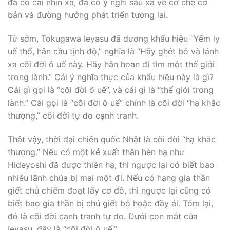
đã có cái nhìn xa, đã có ý nghĩ sâu xa về cơ chế cơ
bản và đường hướng phát triển tương lai.
Từ sớm, Tokugawa Ieyasu đã dương khẩu hiệu “Yếm ly
uế thổ, hân cầu tịnh độ,” nghĩa là “Hãy ghét bỏ và lánh
xa cõi đời ô uế này. Hãy hân hoan đi tìm một thế giới
trong lành.” Cái ý nghĩa thực của khẩu hiệu này là gì?
Cái gì gọi là “cõi đời ô uế”, và cái gì là “thế giới trong
lành.” Cái gọi là “cõi đời ô uế” chính là cõi đời “hạ khắc
thượng,” cõi đời tự do cạnh tranh.
Thật vậy, thời đại chiến quốc Nhật là cõi đời “hạ khắc
thượng.” Nếu có một kẻ xuất thân hèn hạ như
Hideyoshi đã được thiên hạ, thì ngược lại có biết bao
nhiêu lãnh chúa bị mai một đi. Nếu có hạng gia thần
giết chủ chiếm đoạt lấy cơ đồ, thì ngược lại cũng có
biết bao gia thần bị chủ giết bỏ hoặc đầy ải. Tóm lại,
đó là cõi đời cạnh tranh tự do. Dưới con mắt của
Ieyasu, đây là “cõi đời ô uế.”