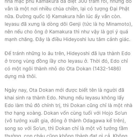
nhà mạc phủ Kamakura đã diệt 300 trăm rồi, nhưng đó
vẫn là một nơi nhiều chùa chiền, lại có tượng Ðại Phật
nữa. Ðường quốc lộ Kamakura hẳn lúc ấy vẫn còn.
Ieyasu đã xưng là dòng dõi Genji (tức là họ Minamoto),
nên nếu cho ông ở Kamakura thì như vậy là gợi ý quá
mạnh chăng. Ðây là điều Hideyoshi lưu tâm cảnh giác.
Ðể tránh những lo âu trên, Hideyoshi đã lựa thành Edo
ở trong vùng đồng lầy cho Ieyasu ở. Thời đó, Edo chỉ
có một ngôi thành nhỏ do Ota Dokan (1432-1486)
dựng mà thôi.
Ngày nay, Ota Dokan mới được biết tên là người đã
khai sinh ra thành Edo. Nhưng nếu Ieyasu không lấy
Edo làm thủ đô chính trị, thì Dokan cũng chỉ là một nhà
thơ hạng xoàng. Dokan vốn cùng tuổi với Hojo So’un
(võ tướng xuất gia, đóng ở thành Odagawa kể trên),
song so với So’un, thì Dokan chỉ là một võ tướng tầm
thường, con cháu cũng không thành đạt gì cả. Không