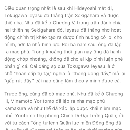
Ðiều quan trọng nhất là sau khi Hideyoshi mất đi,
Tokugawa Ieyasu đã thắng trận Sekigahara và được
thiên hạ. Như đã kể ở Chương V, trong trận đánh chia
hai thiên hạ Sekigahara đó, Ieyasu đã thắng nhờ hoạt
động chính trị khéo tạo ra được tình huống có lợi cho
mình, hơn là nhờ binh lực. Rồi ba năm sau, ông đã lập
ra mạc phủ. Trong khoảng thời gian này ông đã hành
động chớp nhoáng, không để cho ai kịp bình luận phê
phán gì cả. Cái đáng sợ của Tokugawa Ieyasu là ở
chỗ “hoãn cấp tự tại,” nghĩa là “thong dong đấy,” mà lại
“gấp rút đấy,” cái nào cũng làm theo ý mình được cả.
Trước ông, cũng đã có mạc phủ. Như đã kể ở Chương
III, Minamoto Yoritomo đã lập ra nhà mạc phủ
Kamakura và như thế đã xác lập được khái niệm mạc
phủ. Yoritomo thụ phong Chinh Di Ðại Tướng Quân, rồi
với tư cách Tổng tư lệnh Quân lực miền Ðông ông đã