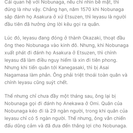
Cái quan hệ với Nobunaga, nếu chỉ nhìn bề mặt, thì
đúng là như vậy. Chẳng hạn, năm 1570 khi Nobunaga
sắp đánh họ Asakura ở xứ Etsuzen, thì Ieyasu là người
đầu tiên đã hưởng ứng lời kêu gọi ra quân.
Lúc đó, Ieyasu đang đóng ở thành Okazaki, thoạt đầu
ông theo Nobunaga vào kinh đô. Nhưng, khi Nobunaga
xuất phát đi đánh họ Asakura ở Etsuzen, thì chính
Ieyasu đã làm điều nguy hiểm là xin đi tiên phong.
Nhưng khi tiến quân tới Kanegasaki, thì bị Asai
Nagamasa làm phản. Ông phải triệt thoái toàn quân và
chính Ieyasu cũng suýt chết.
Thế nhưng chỉ chưa đầy một tháng sau, ông lại bị
Nobunaga gọi đi đánh họ Anekawa ở Omi. Quân của
Nobunaga kéo đi là 29 ngàn người, trong khi quân của
Ieyasu chỉ có 5 ngàn người. Thế nhưng, ông vẫn chiến
đấu dũng cảm và đã đưa đến thắng lợi cho Nobunaga.