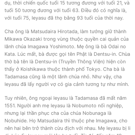
dụ, thời chiến quốc tuổi 15 tương đương với tuổi 21, và
tuổi 50 tương đương với tuổi 63. Ðiều đó có nghĩa là,
với tuổi 75, Ieyasu đã thọ bằng 93 tuổi của thời nay.
Cha ông là Matsudaira Hirotada, làm tướng giữ thành
Mikawa Okazaki trong vùng thuộc quyền cai quản của
lãnh chúa Imagawa Yoshimoto. Mẹ ông là bà Odai no
Kata. Lúc mất, bà được gọi tên Phật là Dentsu-in. Chùa
thờ bà tên là Dentsu-in (Truyền Thông Viện) hiện còn
thấy ở Koishikawa thuộc thành phố Tokyo. Cha bà là
Tadamasa cũng là một lãnh chúa nhỏ. Như vậy, cha
Ieyasu đã lấy người vợ có gia cảnh tương tự như mình.
Tuy nhiên, ông ngoại Ieyasu là Tadamasa đã mất năm
1551. Người anh mẹ Ieyasu là Nobumoto nối nghiệp,
nhưng lại thần phục cha của chúa Nobunaga là
Nobuhide. Họ Matsudaira thì thuộc phe Imagawa, cho
nên hai bên trở thành cừu địch với nhau. Mẹ Ieyasu bị li