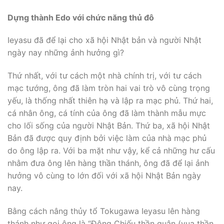
Dựng thành Edo với chức năng thủ đô
Ieyasu đã để lại cho xã hội Nhật bản và người Nhật
ngày nay những ảnh hưởng gì?
Thứ nhất, với tư cách một nhà chính trị, với tư cách
mạc tướng, ông đã làm tròn hai vai trò vô cùng trọng
yếu, là thống nhất thiên hạ và lập ra mạc phủ. Thứ hai,
cá nhân ông, cá tính của ông đã làm thành mẫu mực
cho lối sống của người Nhật Bản. Thứ ba, xã hội Nhật
Bản đã được quy định bởi việc làm của nhà mạc phủ
do ông lập ra. Với ba mặt như vậy, kể cả những hư cấu
nhằm đưa ông lên hàng thần thánh, ông đã để lại ảnh
hưởng vô cùng to lớn đối với xã hội Nhật Bản ngày
nay.
Bằng cách nâng thủy tổ Tokugawa Ieyasu lên hàng
thánh như gọi ông là “Ðông Chiếu thần quân (vua thần