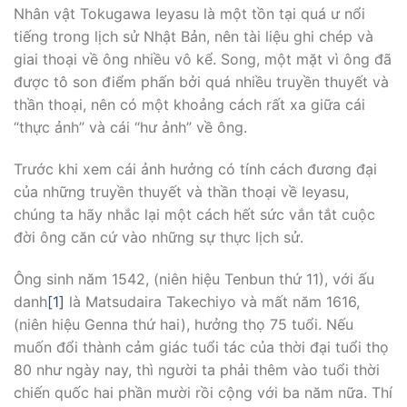
Nhân vật Tokugawa Ieyasu là một tồn tại quá ư nổi
tiếng trong lịch sử Nhật Bản, nên tài liệu ghi chép và
giai thoại về ông nhiều vô kể. Song, một mặt vì ông đã
được tô son điểm phấn bởi quá nhiều truyền thuyết và
thần thoại, nên có một khoảng cách rất xa giữa cái
“thực ảnh” và cái “hư ảnh” về ông.
Trước khi xem cái ảnh hưởng có tính cách đương đại
của những truyền thuyết và thần thoại về Ieyasu,
chúng ta hãy nhắc lại một cách hết sức vắn tắt cuộc
đời ông căn cứ vào những sự thực lịch sử.
Ông sinh năm 1542, (niên hiệu Tenbun thứ 11), với ấu
danh
[1]
là Matsudaira Takechiyo và mất năm 1616,
(niên hiệu Genna thứ hai), hưởng thọ 75 tuổi. Nếu
muốn đổi thành cảm giác tuổi tác của thời đại tuổi thọ
80 như ngày nay, thì người ta phải thêm vào tuổi thời
chiến quốc hai phần mười rồi cộng với ba năm nữa. Thí