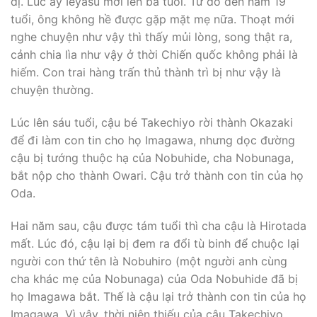
dị. Lúc ấy Ieyasu mới lên ba tuổi. Từ đó đến năm 19
tuổi, ông không hề được gặp mặt mẹ nữa. Thoạt mới
nghe chuyện như vậy thì thấy mủi lòng, song thật ra,
cảnh chia lìa như vậy ở thời Chiến quốc không phải là
hiếm. Con trai hàng trấn thủ thành trì bị như vậy là
chuyện thường.
Lúc lên sáu tuổi, cậu bé Takechiyo rời thành Okazaki
để đi làm con tin cho họ Imagawa, nhưng dọc đường
cậu bị tướng thuộc hạ của Nobuhide, cha Nobunaga,
bắt nộp cho thành Owari. Cậu trở thành con tin của họ
Oda.
Hai năm sau, cậu được tám tuổi thì cha cậu là Hirotada
mất. Lúc đó, cậu lại bị đem ra đổi tù binh để chuộc lại
người con thứ tên là Nobuhiro (một người anh cùng
cha khác mẹ của Nobunaga) của Oda Nobuhide đã bị
họ Imagawa bắt. Thế là cậu lại trở thành con tin của họ
Imagawa. Vì vậy, thời niên thiếu của cậu Takechiyo