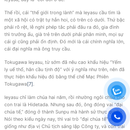
Thế rồi, cái “thế giới trong lành” mà Ieyasu cầu tìm là
một xã hội có trật tự hẳn hoi, có trên có dưới. Thứ bậc
phải rõ rệt, lễ nghi phép tắc phải đâu ra đó, gia đình
thì trưởng ấu, già trẻ trên dưới phải phân minh, mọi sự
cái gì cũng phải ổn định. Ðó mới là cái chính nghĩa lớn,
cái đại nghĩa mà ông truy cầu.
Tokugawa Ieyasu, từ sớm đã nêu cao khẩu hiệu “Yếm
ly uế thổ, hân cầu tịnh độ” với ý nghĩa như trên, nên đã
thực hiện khẩu hiệu đó bằng thể chế Mạc Phiên
Tokugawa
[7]
.
Ieyasu chỉ làm chúa hai năm, rồi nhường ngôi chúa cho
con trai là Hidetada. Nhưng sau đó, ông đóng vai “đại
chúa tể,” đóng ở thành Sunpu mà hành sử thực quyền.
Nói theo kiểu ngày nay, thì vai trò “đại chúa tể” này
giống như địa vị Chủ tịch sáng lập Công ty, và con trai