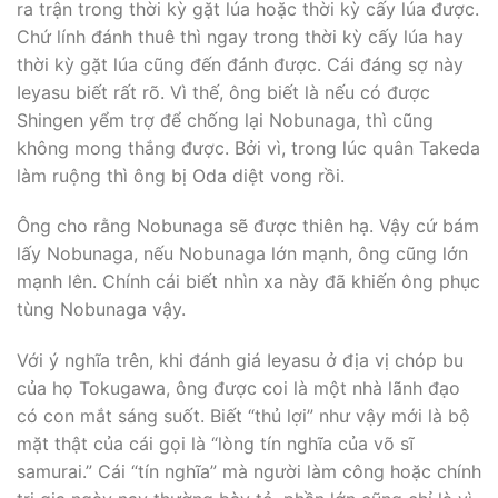
ra trận trong thời kỳ gặt lúa hoặc thời kỳ cấy lúa được.
Chứ lính đánh thuê thì ngay trong thời kỳ cấy lúa hay
thời kỳ gặt lúa cũng đến đánh được. Cái đáng sợ này
Ieyasu biết rất rõ. Vì thế, ông biết là nếu có được
Shingen yểm trợ để chống lại Nobunaga, thì cũng
không mong thắng được. Bởi vì, trong lúc quân Takeda
làm ruộng thì ông bị Oda diệt vong rồi.
Ông cho rằng Nobunaga sẽ được thiên hạ. Vậy cứ bám
lấy Nobunaga, nếu Nobunaga lớn mạnh, ông cũng lớn
mạnh lên. Chính cái biết nhìn xa này đã khiến ông phục
tùng Nobunaga vậy.
Với ý nghĩa trên, khi đánh giá Ieyasu ở địa vị chóp bu
của họ Tokugawa, ông được coi là một nhà lãnh đạo
có con mắt sáng suốt. Biết “thủ lợi” như vậy mới là bộ
mặt thật của cái gọi là “lòng tín nghĩa của võ sĩ
samurai.” Cái “tín nghĩa” mà người làm công hoặc chính