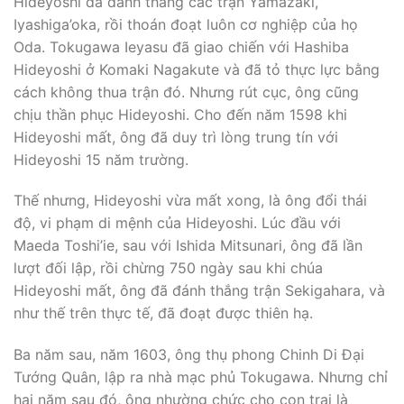
Hideyoshi đã đánh thắng các trận Yamazaki,
Iyashiga’oka, rồi thoán đoạt luôn cơ nghiệp của họ
Oda. Tokugawa Ieyasu đã giao chiến với Hashiba
Hideyoshi ở Komaki Nagakute và đã tỏ thực lực bằng
cách không thua trận đó. Nhưng rút cục, ông cũng
chịu thần phục Hideyoshi. Cho đến năm 1598 khi
Hideyoshi mất, ông đã duy trì lòng trung tín với
Hideyoshi 15 năm trường.
Thế nhưng, Hideyoshi vừa mất xong, là ông đổi thái
độ, vi phạm di mệnh của Hideyoshi. Lúc đầu với
Maeda Toshi’ie, sau với Ishida Mitsunari, ông đã lần
lượt đối lập, rồi chừng 750 ngày sau khi chúa
Hideyoshi mất, ông đã đánh thắng trận Sekigahara, và
như thế trên thực tế, đã đoạt được thiên hạ.
Ba năm sau, năm 1603, ông thụ phong Chinh Di Ðại
Tướng Quân, lập ra nhà mạc phủ Tokugawa. Nhưng chỉ
hai năm sau đó, ông nhường chức cho con trai là