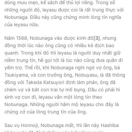
dùng mưu mẹo, kế sách để thủ lợi riêng. Trong số
những người đó, Ieyasu được coi là rất trung thực với
Nobunaga. Ðiều này cũng chứng minh lòng tín nghĩa
của Ieyasu nữa.
Năm 1568, Nobunaga vào được kinh đô
[3]
, nhưng
đồng thời lúc nào ông cũng có nhiều kẻ địch bao
quanh. Trong khi đó thì Ieyasu là người duy nhất giữ
niềm trung tín, hễ gọi tới là lúc nào cũng đưa quân đi
yểm trợ. Thế rồi, khi Nobunaga nghi ngờ vợ ông, bà
Tsukiyama, và con trưởng ông, Nobuyasu, là đã thông
đồng với Takeda Katsuyori định làm phản, ông đã
chém vợ và bắt con trai tự mổ bụng. Dầu có phải hi
sinh vợ con đi, Ieyasu vẫn một lòng tin theo
Nobunaga. Những người hâm mộ Ieyasu cho đây là
chứng cớ của lòng trung tín của ông.
Sau vụ Honnoji, Nobunaga mất, thì lần này Hashiba