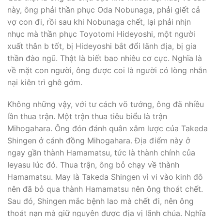
này, ông phải thần phục Oda Nobunaga, phải giết cả
vợ con đi, rồi sau khi Nobunaga chết, lại phải nhịn
nhục mà thần phục Toyotomi Hideyoshi, một người
xuất thân b tốt, bị Hideyoshi bắt đổi lãnh địa, bị gia
thần đào ngũ. Thật là biết bao nhiêu cơ cực. Nghĩa là
về mặt con người, ông được coi là người có lòng nhẫn
nại kiên trì ghê gớm.
Không những vậy, với tư cách võ tướng, ông đã nhiều
lần thua trận. Một trận thua tiêu biểu là trận
Mihogahara. Ông đón đánh quân xâm lược của Takeda
Shingen ở cánh đồng Mihogahara. Ðịa điểm này ở
ngay gần thành Hamamatsu, tức là thành chính của
Ieyasu lúc đó. Thua trận, ông bỏ chạy về thành
Hamamatsu. May là Takeda Shingen vì vi vào kinh đô
nên đã bỏ qua thành Hamamatsu nên ông thoát chết.
Sau đó, Shingen mắc bệnh lao mà chết đi, nên ông
thoát nạn mà giữ nguyên được địa vị lãnh chúa. Nghĩa