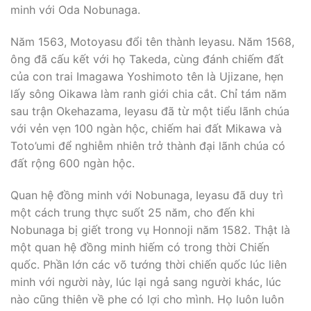
minh với Oda Nobunaga.
Năm 1563, Motoyasu đổi tên thành Ieyasu. Năm 1568,
ông đã cấu kết với họ Takeda, cùng đánh chiếm đất
của con trai Imagawa Yoshimoto tên là Ujizane, hẹn
lấy sông Oikawa làm ranh giới chia cắt. Chỉ tám năm
sau trận Okehazama, Ieyasu đã từ một tiểu lãnh chúa
với vẻn vẹn 100 ngàn hộc, chiếm hai đất Mikawa và
Toto’umi để nghiễm nhiên trở thành đại lãnh chúa có
đất rộng 600 ngàn hộc.
Quan hệ đồng minh với Nobunaga, Ieyasu đã duy trì
một cách trung thực suốt 25 năm, cho đến khi
Nobunaga bị giết trong vụ Honnoji năm 1582. Thật là
một quan hệ đồng minh hiếm có trong thời Chiến
quốc. Phần lớn các võ tướng thời chiến quốc lúc liên
minh với người này, lúc lại ngả sang người khác, lúc
nào cũng thiên về phe có lợi cho mình. Họ luôn luôn