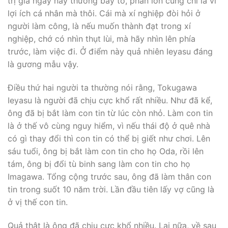
trị gia ngày nay thường bày tỏ, phần lớn cũng chỉ là vì
lợi ích cá nhân mà thôi. Cái mà xí nghiệp đòi hỏi ở
người làm công, là nếu muốn thành đạt trong xí
nghiệp, chớ có nhìn thụt lùi, mà hãy nhìn lên phía
trước, làm việc đi. Ở điểm này quả nhiên Ieyasu đáng
là gương mẫu vậy.
Ðiều thứ hai người ta thường nói rằng, Tokugawa
Ieyasu là người đã chịu cực khổ rất nhiều. Như đã kể,
ông đã bị bắt làm con tin từ lúc còn nhỏ. Làm con tin
là ở thế vô cùng nguy hiểm, vì nếu thái độ ở quê nhà
có gì thay đổi thì con tin có thể bị giết như chơi. Lên
sáu tuổi, ông bị bắt làm con tin cho họ Oda, rồi lên
tám, ông bị đổi tù binh sang làm con tin cho họ
Imagawa. Tổng cộng trước sau, ông đã làm thân con
tin trong suốt 10 năm trời. Lần đầu tiên lấy vợ cũng là
ở vị thế con tin.
Quả thật là ông đã chịu cực khổ nhiều. Lại nữa, về sau