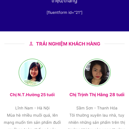
triệu/tháng
[fluentform id="21"]
TRẢI NGHIỆM KHÁCH HÀNG
Chị Trịnh Thị Hằng 28 tuổi
Chị N.T.Hường 25 tuổi
Lĩnh Nam - Hà Nội
Sầm Sơn - Thanh Hóa
Mùa hè nhiều muỗi quá, lên
Tôi thường xuyên lau nhà, tuy
mạng muốn tìm sản phẩm đuổi
nhiên những sản phẩm trên thị