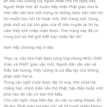
ăn sâu vào xương tủy người Nhật cho tới ngày nay.
Người Nhật thời đó muốn tiếp nhận Phật giáo như là
một nền văn hóa mới mang từ những nước tiên tiến tới.
Họ muốn học hỏi kỹ thuật mới, thời trang mới. Song,
phải chối bỏ cái tôn giáo của tổ tiên truyền lại thì họ
cảm thấy khó chấp nhận được. Tình trạng này đã có
trong lịch sử thế giới biết bao nhiêu lần rồi.”
Xem tiếp chương này ở đây
Thực ra, văn hóa Việt Nam cũng hòa chung NHO, ĐẠO
Giáo và PHẬT giáo vào một. Người dân vẫn vào và
thấy bát hương, thấy tượng là cúi đầu lạy chứ không
phân biệt thờ ai.
Trong các ngôi chùa được lập từ xưa, như chùa Hà
chẳng hạn, chính điện vẫn thờ Phật, hậu điện hoặc một
phía nào đó vẫn có ban thờ Mẫu.
Còn các ngôi chùa hiện đại, do các sư sang Nepal, Ấn
độ học Phật giáo nguyên gốc về thì tuyệt nhiên không