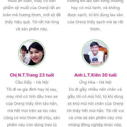
muỗi an toàn, thấy có sản
trường khi lau sàn xong thường
phẩm xịt muỗi của Orenji rất an
hay có mùi tanh, và không
toàn mà hương thơm, mới xịt đã
được sạch, từ khi dùng lau sàn
thấy hiệu quả. Tôi rất hài lòng
của Orenji thấy sạch mà lại rất
về sản phẩm này.
thơm.
Chị N.T.Trang 23 tuổi
Anh L.T.Kiên 30 tuổi
Cầu Giấy - Hà Nội
Ứng Hòa - Hà Nội
Tôi đi xe gia đình hay bị say,
Do đi giầy nhiều nên chân và
may nhờ có tinh dầu treo xe
giầy tôi có mùi hôi, từ khi dùng
của Orenji thấy tỉnh tảo hẳn,
xịt khử mùi hôi chân của Orenji
mà hết mùi trên xe lúc nào
tôi thấy hết mùi hẳn. Tôi rất vui
cũng có mùi thơm dễ chịu, sản
và chia sẻ sản phẩm này cho
phẩm này còn dùng treo tủ
những đồng nghiệp khác nữa.