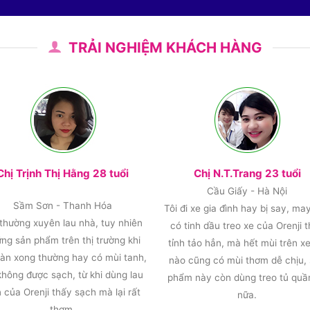
TRẢI NGHIỆM KHÁCH HÀNG
Chị Trịnh Thị Hằng 28 tuổi
Chị N.T.Trang 23 tuổi
Cầu Giấy - Hà Nội
Sầm Sơn - Thanh Hóa
Tôi đi xe gia đình hay bị say, ma
 thường xuyên lau nhà, tuy nhiên
có tinh dầu treo xe của Orenji 
ng sản phẩm trên thị trường khi
tỉnh tảo hẳn, mà hết mùi trên xe
sàn xong thường hay có mùi tanh,
nào cũng có mùi thơm dễ chịu,
không được sạch, từ khi dùng lau
phẩm này còn dùng treo tủ quầ
 của Orenji thấy sạch mà lại rất
nữa.
thơm.