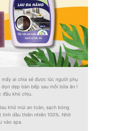
g mấy ai chia sẻ được lúc người phụ
úc dọn dẹp bàn bếp sau mỗi bữa ăn !
c đầu khó chịu.
 lau khử mùi an toàn, sạch bóng
tinh dầu thiên nhiên 100%. Nhờ
ư vào spa.