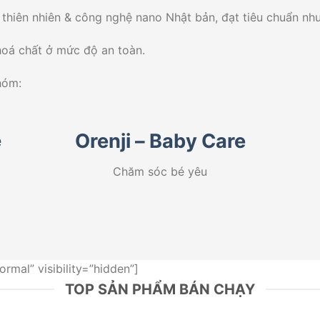
 thiên nhiên & công nghệ nano Nhật bản, đạt tiêu chuẩn n
oá chất ở mức độ an toàn.
hóm:
e
Orenji – Baby Care
Chăm sóc bé yêu
rmal” visibility=”hidden”]
TOP SẢN PHẨM BÁN CHẠY