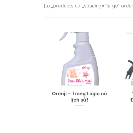
[ux_products col_spacing=”large” order
ổi muỗi chạy
Orenji – Trong Logic có
m tươi
lịch sử!