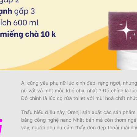
Ai cũng yêu phụ nữ lúc xinh đẹp, rạng ngời, nhưn
nữ vất vả mệt mỏi, khó chịu nhất ? Đó chính là l
Đó chính là lúc cọ rửa toilet với mùi hoá chất nhứ
Thấu hiểu điều này, Orenji sản xuất các sản phẩm
bằng công nghệ nano Nhật bản mà còn thơm ngát 
vậy, người phụ nữ cảm thấy dọn dẹp thoải mái nh