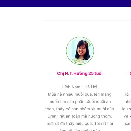
Chị N.T.Hường 25 tuổi
Lĩnh Nam - Hà Nội
Mùa hè nhiều muỗi quá, lên mạng
Tôi
muốn tìm sản phẩm đuổi muỗi an
nhữ
toàn, thấy có sản phẩm xịt muỗi của
lau 
Orenji rất an toàn mà hương thơm,
và 
mới xịt đã thấy hiệu quả. Tôi rất hài
sàn
lòng về sản phẩm này.