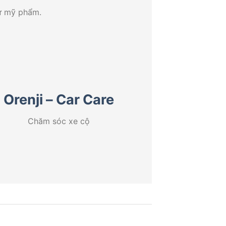
hư mỹ phẩm.
Orenji – Car Care
Chăm sóc xe cộ