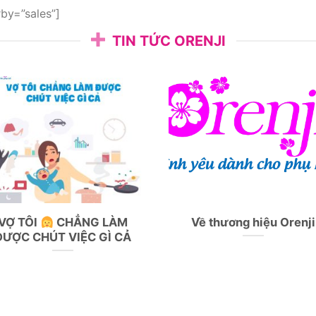
by=”sales”]
TIN TỨC ORENJI
VỢ TÔI
CHẲNG LÀM
Về thương hiệu Orenji
ĐƯỢC CHÚT VIỆC GÌ CẢ