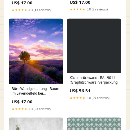
US$ 17.00
US$ 17.00
★★★★★
5.0 (8 reviews)
★★★★★
4.3 (13 reviews)
Küchenrückwand - RAL 9011
(Graphitschwarz) Verpackung
Büro Wandgestaltung - Baum
US$ 56.51
im Lavendelfeld bei
Sonnenuntergang in der
★★★★★
4.8 (29 reviews)
US$ 17.00
Provence WVF-007822
★★★★★
4.3 (23 reviews)