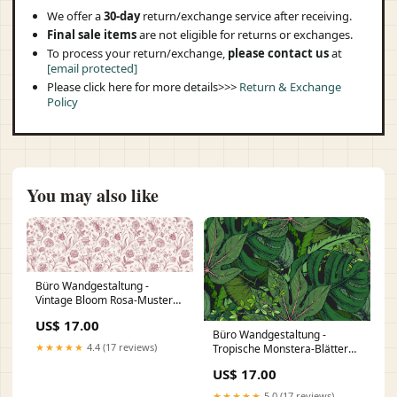
We offer a
30-day
return/exchange service after receiving.
Final sale items
are not eligible for returns or exchanges.
To process your return/exchange,
please contact us
at
[email protected]
Please click here for more details>>>
Return & Exchange
Policy
You may also like
Büro Wandgestaltung -
Vintage Bloom Rosa-Muster
isolierter Blumenhintergrund
US$ 17.00
Büro Wandgestaltung -
★★★★★
4.4 (17 reviews)
Tropische Monstera-Blätter
Grün WVL-005372
US$ 17.00
★★★★★
5.0 (17 reviews)