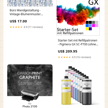
Büro Wandgestaltung -
Vintage-Blumenmuster
Azurblau WVL-006955
US$ 17.00
★★★★★
4.9 (11 reviews)
Starter-Set mit Refillpatronen
- Pigmera GX SC-P700 (ohne
Chip) Bitte Größe
US$ 209.95
wählen::100ml
★★★★★
4.9 (16 reviews)