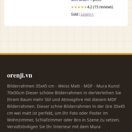
4.2 (15 reviews)
★★★★★
Sold :
Login>>
orenji.vn
Bilderrahmen 35x45 cm - Weiss Matt - MDF - Mura Kunst
70x50cm Dieser schöne Bilderrahmen in derVerleihen Sie
Ihrem Raum mehr Stil und Atmosphre mit diesem MDF
Bilderrahmen. Dieser schne Bilderrahmen in der Gre 35x45
cm wei matt ist perfekt, um Ihr Foto oder Poster im
Wohnzimmer, Schlafzimmer oder Bro in Szene zu setzen.
Vervollstndigen Sie Ihr Interieur mit dem Mura