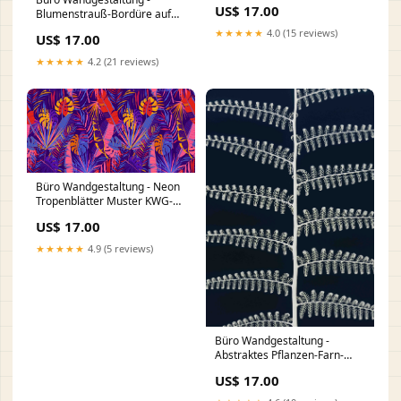
US$ 17.00
Blumenstrauß-Bordüre auf
weißem Grund DR-001506
★★★★★
4.0 (15 reviews)
US$ 17.00
★★★★★
4.2 (21 reviews)
Büro Wandgestaltung - Neon
Tropenblätter Muster KWG-
003135
US$ 17.00
★★★★★
4.9 (5 reviews)
Büro Wandgestaltung -
Abstraktes Pflanzen-Farn-
Muster DR-002216
US$ 17.00