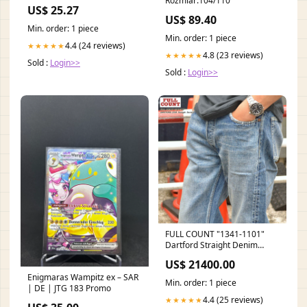
Rozmiar:104/110
US$ 25.27
US$ 89.40
Min. order: 1 piece
Min. order: 1 piece
4.4 (24 reviews)
★★★★★
4.8 (23 reviews)
★★★★★
Sold :
Login>>
Sold :
Login>>
FULL COUNT "1341-1101"
Dartford Straight Denim
Size:40inc
US$ 21400.00
Enigmaras Wampitz ex – SAR
Min. order: 1 piece
| DE | JTG 183 Promo
4.4 (25 reviews)
★★★★★