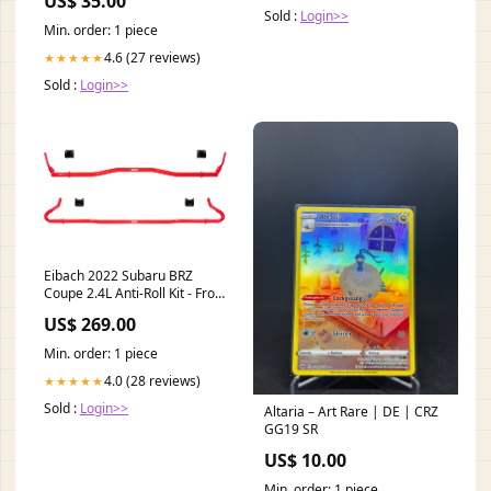
US$ 35.00
Sold :
Login>>
Min. order: 1 piece
4.6 (27 reviews)
★★★★★
Sold :
Login>>
Eibach 2022 Subaru BRZ
Coupe 2.4L Anti-Roll Kit - Front
(25mm) and Rear (22mm)
US$ 269.00
ZERO_PRICE
Min. order: 1 piece
4.0 (28 reviews)
★★★★★
Sold :
Login>>
Altaria – Art Rare | DE | CRZ
GG19 SR
US$ 10.00
Min. order: 1 piece