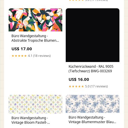
Büro Wandgestaltung -
Abstrakte Tropische Blumen
Pink-Orange WCR-003231
US$ 17.00
★★★★★
4.1 (18 reviews)
Küchenrückwand - RAL 9005
(Tiefschwarz) BWG-003269
US$ 16.00
★★★★★
5.0 (17 reviews)
Büro Wandgestaltung -
Büro Wandgestaltung -
Vintage-Blumenmuster Blau-
Vintage Bloom Pastell-
Weiß WVS-001215
Blumentapete Italienisch