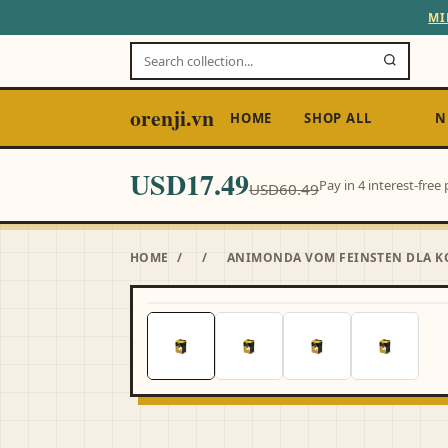
MI
orenji.vn
HOME
SHOP ALL
N
USD17.49
Pay in 4 interest-fre
USD60.49
HOME
/
/
ANIMONDA VOM FEINSTEN DLA KO