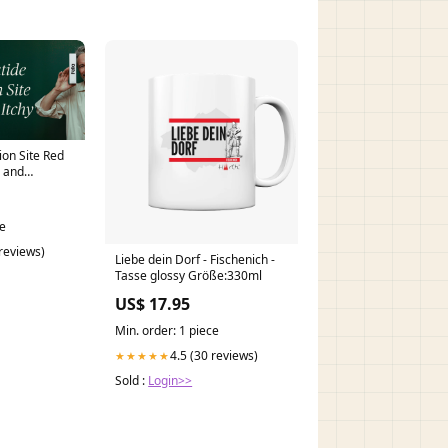
ion Site Red
s and
ce
 reviews)
Liebe dein Dorf - Fischenich -
Tasse glossy Größe:330ml
US$ 17.95
Min. order: 1 piece
4.5 (30 reviews)
★★★★★
Sold :
Login>>