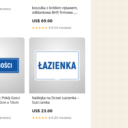
koszulka z krótkim rękawem,
reviews)
odblaskowa BHP, firmowa ,
LOGO z przodu i tyłu
US$ 69.00
Kolor:Zielony
★★★★★
4.9 (19 reviews)
: Pokój Gosci
Naklejka na Drzwi: Łazienka –
30cm x 10cm
5szt ramka
US$ 23.00
reviews)
★★★★★
4.4 (23 reviews)