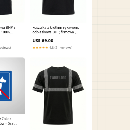
wa BHP z
koszulka z krótkim rękawem,
odblaskowa BHP, firmowa ,
lony
LOGO z przodu i tyłu zamkniete
US$ 69.00
reviews)
★★★★★
4.8 (21 reviews)
: Zakaz
w – 5szt
30cm