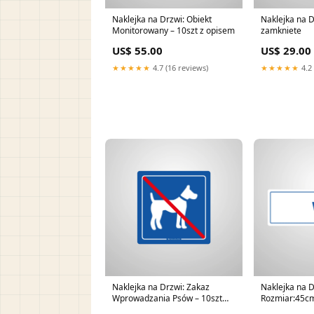
Naklejka na Drzwi: Obiekt
Naklejka na D
Monitorowany – 10szt z opisem
zamkniete
US$ 55.00
US$ 29.00
★★★★★
4.7 (16 reviews)
★★★★★
4.2 
Naklejka na Drzwi: Zakaz
Naklejka na D
Wprowadzania Psów – 10szt
Rozmiar:45c
Rozmiar:10cm x 10cm