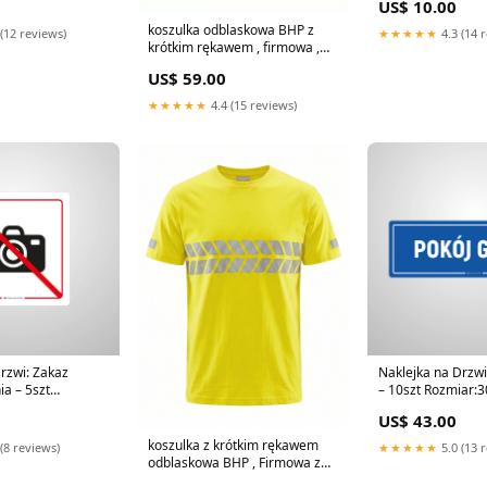
US$ 10.00
koszulka odblaskowa BHP z
(12 reviews)
★★★★★
4.3 (14 
krótkim rękawem , firmowa ,
LOGO z przodu informacyjna
US$ 59.00
★★★★★
4.4 (15 reviews)
rzwi: Zakaz
Naklejka na Drzwi
a – 5szt
– 10szt Rozmiar:
m x 20cm
US$ 43.00
koszulka z krótkim rękawem
(8 reviews)
★★★★★
5.0 (13 
odblaskowa BHP , Firmowa z
LOGO na plecach Rozmiar:S