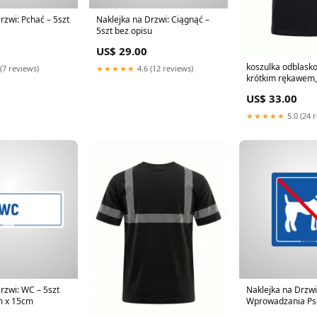
rzwi: Pchać – 5szt
Naklejka na Drzwi: Ciągnąć –
5szt bez opisu
US$ 29.00
koszulka odblasko
(7 reviews)
★★★★★
4.6 (12 reviews)
krótkim rękawem, 100%
bawełna Kolor:Zie
US$ 33.00
★★★★★
5.0 (24 
rzwi: WC – 5szt
Naklejka na Drzwi
m x 15cm
Wprowadzania Psó
Rozmiar:30cm x 