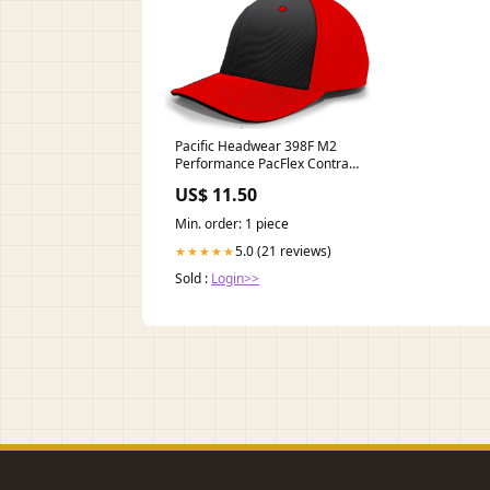
Pacific Headwear 398F M2
Performance PacFlex Contrast
Cap end cap
US$ 11.50
Min. order: 1 piece
5.0 (21 reviews)
★★★★★
Sold :
Login>>