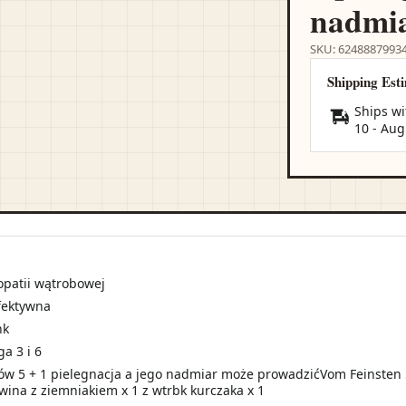
nadmia
SKU: 6248887993
Shipping Est
Ships wi
10
-
Aug
opatii wątrobowej
efektywna
nk
a 3 i 6
 5 + 1 pielegnacja a jego nadmiar może prowadzićVom Feinsten 5+1
wina z ziemniakiem x 1 z wtrbk kurczaka x 1