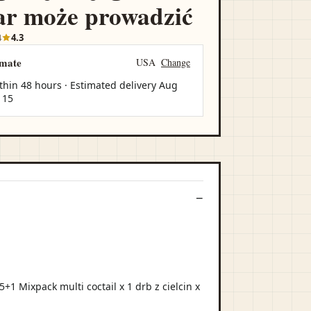
r może prowadzić
4
4.3
imate
USA
Change
thin 48 hours · Estimated delivery
Aug
 15
 Mixpack multi coctail x 1 drb z cielcin x