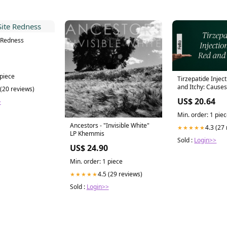
e Redness
 piece
Tirzepatide Inject
and Itchy: Cause
 (20 reviews)
Solutions
US$ 20.64
>
Min. order: 1 pie
Ancestors - "Invisible White"
4.3 (27
★★★★★
LP Khemmis
Sold :
Login>>
US$ 24.90
Min. order: 1 piece
4.5 (29 reviews)
★★★★★
Sold :
Login>>