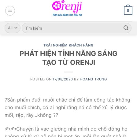
Skip
to
0
content
Search
for:
TRẢI NGHIỆM KHÁCH HÀNG
PHÁT HIỆN TÍNH NĂNG SÁNG
TẠO TỪ ORENJI
POSTED ON
17/08/2020
BY
HOANG TRUNG
?
Sản phẩm đuổi muỗi chắc chỉ để làm công tác không
cho muổi chích, có ai nghĩ rằng nó có thể xử lý được
mối, rệp, rầy…không ??
✍️✍️
Chuyện là vạc giường nhà mình do chổ đóng họ
không xử lý kỹ gỗ nên bị mọt ăn, mỗi lần quét nhà là