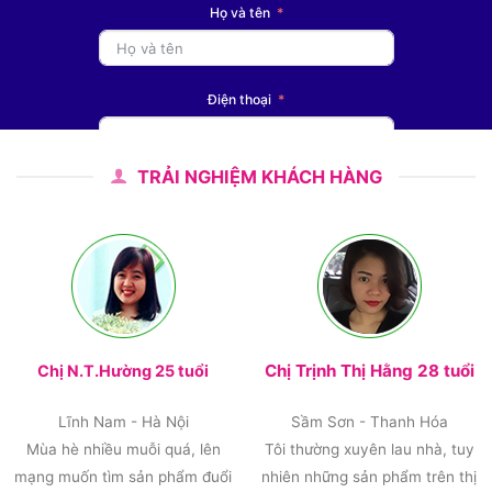
Họ và tên
Điện thoại
TRẢI NGHIỆM KHÁCH HÀNG
ĐĂNG KÝ
Chị Trịnh Thị Hằng 28 tuổi
Chị N.T.Hường 25 tuổi
Lĩnh Nam - Hà Nội
Sầm Sơn - Thanh Hóa
Mùa hè nhiều muỗi quá, lên
Tôi thường xuyên lau nhà, tuy
mạng muốn tìm sản phẩm đuổi
nhiên những sản phẩm trên thị