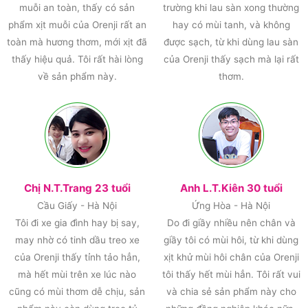
muỗi an toàn, thấy có sản
trường khi lau sàn xong thường
phẩm xịt muỗi của Orenji rất an
hay có mùi tanh, và không
toàn mà hương thơm, mới xịt đã
được sạch, từ khi dùng lau sàn
thấy hiệu quả. Tôi rất hài lòng
của Orenji thấy sạch mà lại rất
về sản phẩm này.
thơm.
Chị N.T.Trang 23 tuổi
Anh L.T.Kiên 30 tuổi
Cầu Giấy - Hà Nội
Ứng Hòa - Hà Nội
Tôi đi xe gia đình hay bị say,
Do đi giầy nhiều nên chân và
may nhờ có tinh dầu treo xe
giầy tôi có mùi hôi, từ khi dùng
của Orenji thấy tỉnh tảo hẳn,
xịt khử mùi hôi chân của Orenji
mà hết mùi trên xe lúc nào
tôi thấy hết mùi hẳn. Tôi rất vui
cũng có mùi thơm dễ chịu, sản
và chia sẻ sản phẩm này cho