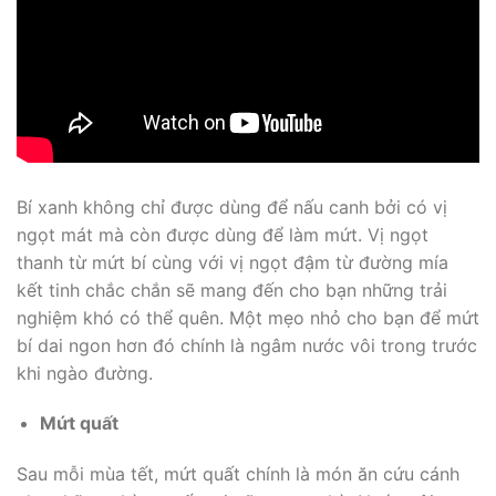
Bí xanh không chỉ được dùng để nấu canh bởi có vị
ngọt mát mà còn được dùng để làm mứt. Vị ngọt
thanh từ mứt bí cùng với vị ngọt đậm từ đường mía
kết tinh chắc chắn sẽ mang đến cho bạn những trải
nghiệm khó có thể quên. Một mẹo nhỏ cho bạn để mứt
bí dai ngon hơn đó chính là ngâm nước vôi trong trước
khi ngào đường.
Mứt quất
Sau mỗi mùa tết, mứt quất chính là món ăn cứu cánh