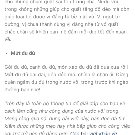
cho những chùm quất sai trĩu trong nhà. Nước vôi
trong không những giúp cho quất tăng độ dẻo mà còn
giúp loại bỏ được vị đắng từ bề mặt vỏ. Vị ngọt từ
đường, vị chua thanh cùng vị đắng nhẹ từ vỏ quất
chắc chắn sẽ khiến bạn mê đắm mỗi dịp tết đến xuân
về.
Mứt đu đủ
Gỏi đu đủ, canh đu đủ, món xào đu đủ đã quá xưa rồi!
Mứt đu đủ dai dai, dẻo dẻo mới chính là chân ái. Đừng
quên ngâm đu đủ trong nước vôi trong trước khi ngào
đường bạn nhé!
Trên đây là toàn bộ thông tin để giải đáp cho bạn về
cách làm cũng như công dụng của nước vôi trong.
Mong rằng qua nội dung bài viết này, bạn đọc đã tìm
kiếm được những mẹo hay nhà bếp giúp cho công việc
nội trợ trở nên dễ dàng hơn.
Các bài viết khác về