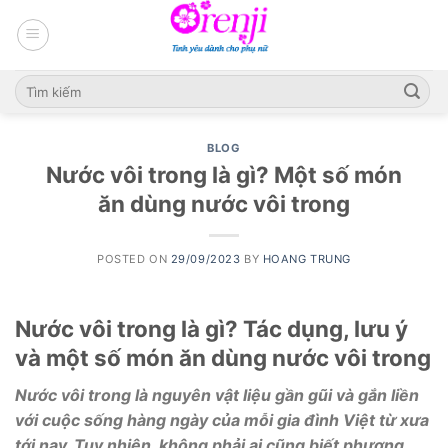
Skip
to
content
BLOG
Nước vôi trong là gì? Một số món
ăn dùng nước vôi trong
POSTED ON
29/09/2023
BY
HOANG TRUNG
Nước vôi trong là gì? Tác dụng, lưu ý
và một số món ăn dùng nước vôi trong
Nước vôi trong là nguyên vật liệu gần gũi và gắn liền
với cuộc sống hàng ngày của mỗi gia đình Việt từ xưa
tới nay. Tuy nhiên, không phải ai cũng biết phương