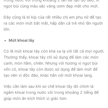
trong nước vôi trong khoảng 2 lần để tạo độ dẻo, vị
ngọt bùi cùng màu sắc vàng ươm đẹp mắt cho mứt.
Đây cũng là bí kíp của rất nhiều chị em phụ nữ để tạo
ra các món mứt bắt mắt, hấp dẫn cả trẻ nhỏ lẫn người
lớn.
Mứt khoai tây
Có lẽ mứt khoai tây còn khá xa lạ với tất cả mọi người.
Thường thấy, khoai tây chỉ sử dụng để làm các món
canh, món hầm, chiên. Nhưng với hương vị ngọt bùi
vốn có, khoai tây còn được sử dụng để làm mứt để
tạo nên vị độc đáo, khác hẳn với mứt khoai lang.
Việc cần làm sau khi sơ chế khoai tây đó chính là
ngâm khoai trong nước vôi trong khoảng 2 tiếng để
giúp món ăn kích thích vị giác hơn.