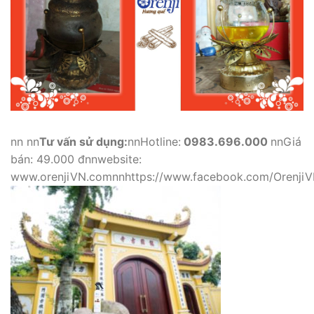
nn nn
Tư vấn sử dụng:
nnHotline:
0983.696.000
nnGiá
bán: 49.000 đnnwebsite:
www.orenjiVN.comnnhttps://www.facebook.com/Orenji