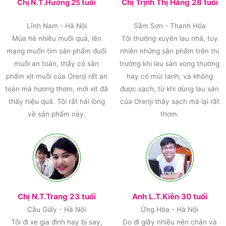
Chị Trịnh Thị Hằng 28 tuổi
Chị N.T.Hường 25 tuổi
Lĩnh Nam - Hà Nội
Sầm Sơn - Thanh Hóa
Mùa hè nhiều muỗi quá, lên
Tôi thường xuyên lau nhà, tuy
mạng muốn tìm sản phẩm đuổi
nhiên những sản phẩm trên thị
muỗi an toàn, thấy có sản
trường khi lau sàn xong thường
phẩm xịt muỗi của Orenji rất an
hay có mùi tanh, và không
toàn mà hương thơm, mới xịt đã
được sạch, từ khi dùng lau sàn
thấy hiệu quả. Tôi rất hài lòng
của Orenji thấy sạch mà lại rất
về sản phẩm này.
thơm.
Chị N.T.Trang 23 tuổi
Anh L.T.Kiên 30 tuổi
Cầu Giấy - Hà Nội
Ứng Hòa - Hà Nội
Tôi đi xe gia đình hay bị say,
Do đi giầy nhiều nên chân và