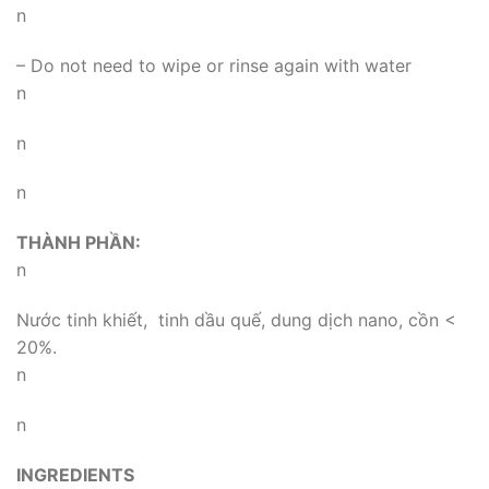
n
– Do not need to wipe or rinse again with water
n
n
n
THÀNH PHẦN:
n
Nước tinh khiết, tinh dầu quế, dung
dịch
nano, cồn <
20%.
n
n
INGREDIENTS