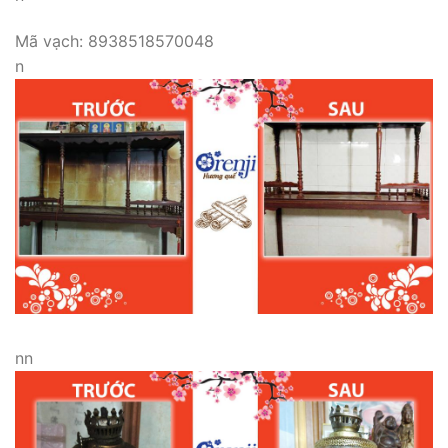
Mã vạch: 8938518570048
n
nn