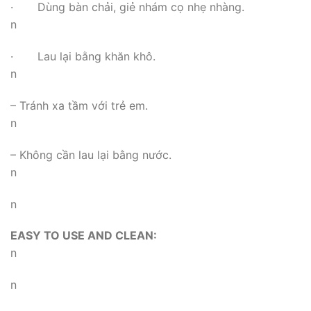
· Dùng bàn chải, giẻ nhám cọ nhẹ nhàng.
n
· Lau lại bằng khăn khô.
n
– Tránh xa tầm với trẻ em.
n
– Không cần lau lại bằng nước.
n
n
EASY TO USE AND CLEAN:
n
n