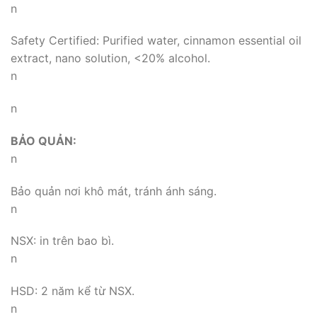
n
Safety Certified: Purified water, cinnamon essential oil
extract, nano solution, <20% alcohol.
n
n
BẢO QUẢN:
n
Bảo quản nơi khô mát, tránh ánh sáng.
n
NSX: in trên bao bì.
n
HSD: 2 năm kể từ NSX.
n