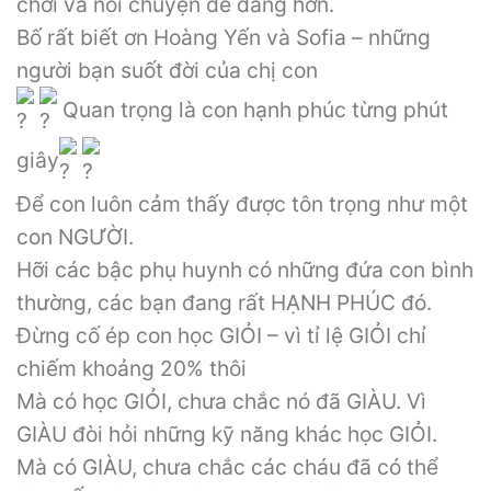
chơi và nói chuyện dễ dàng hơn.
Bố rất biết ơn Hoàng Yến và Sofia – những
người bạn suốt đời của chị con
Quan trọng là con hạnh phúc từng phút
giây
Để con luôn cảm thấy được tôn trọng như một
con NGƯỜI.
Hỡi các bậc phụ huynh có những đứa con bình
thường, các bạn đang rất HẠNH PHÚC đó.
Đừng cố ép con học GIỎI – vì tỉ lệ GIỎI chỉ
chiếm khoảng 20% thôi
Mà có học GIỎI, chưa chắc nó đã GIÀU. Vì
GIÀU đòi hỏi những kỹ năng khác học GIỎI.
Mà có GIÀU, chưa chắc các cháu đã có thể