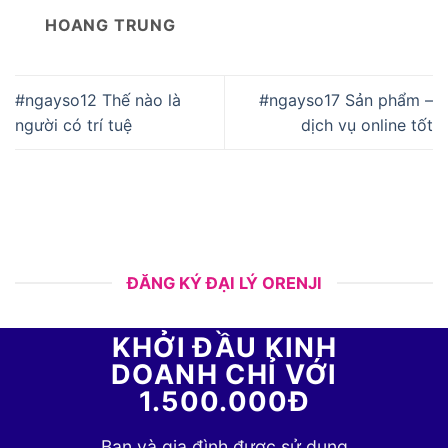
HOANG TRUNG
#ngayso12 Thế nào là
#ngayso17 Sản phẩm –
người có trí tuệ
dịch vụ online tốt
ĐĂNG KÝ ĐẠI LÝ ORENJI
KHỞI ĐẦU KINH
DOANH CHỈ VỚI
1.500.000Đ
Bạn và gia đình được sử dụng