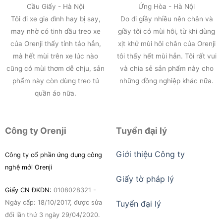
Cầu Giấy - Hà Nội
Ứng Hòa - Hà Nội
Tôi đi xe gia đình hay bị say,
Do đi giầy nhiều nên chân và
may nhờ có tinh dầu treo xe
giầy tôi có mùi hôi, từ khi dùng
của Orenji thấy tỉnh tảo hẳn,
xịt khử mùi hôi chân của Orenji
mà hết mùi trên xe lúc nào
tôi thấy hết mùi hẳn. Tôi rất vui
cũng có mùi thơm dễ chịu, sản
và chia sẻ sản phẩm này cho
phẩm này còn dùng treo tủ
những đồng nghiệp khác nữa.
quần áo nữa.
Công ty Orenji
Tuyển đại lý
Giới thiệu Công ty
Công ty cổ phần ứng dụng công
nghệ mới Orenji
Giấy tờ pháp lý
Giấy CN ĐKDN:
0108028321 -
Ngày cấp: 18/10/2017, được sửa
Tuyển đại lý
đổi lần thứ 3 ngày 29/04/2020.