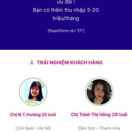
ưu đãi !
Bạn có thêm thu nhập 5-20
triệu/tháng
[fluentform id="21"]
TRẢI NGHIỆM KHÁCH HÀNG
Chị Trịnh Thị Hằng 28 tuổi
Chị N.T.Hường 25 tuổi
Lĩnh Nam - Hà Nội
Sầm Sơn - Thanh Hóa