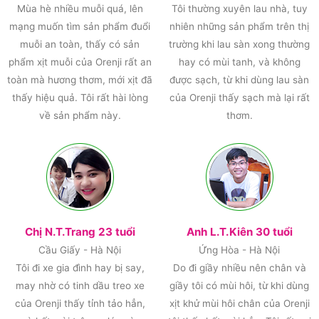
Mùa hè nhiều muỗi quá, lên
Tôi thường xuyên lau nhà, tuy
mạng muốn tìm sản phẩm đuổi
nhiên những sản phẩm trên thị
muỗi an toàn, thấy có sản
trường khi lau sàn xong thường
phẩm xịt muỗi của Orenji rất an
hay có mùi tanh, và không
toàn mà hương thơm, mới xịt đã
được sạch, từ khi dùng lau sàn
thấy hiệu quả. Tôi rất hài lòng
của Orenji thấy sạch mà lại rất
về sản phẩm này.
thơm.
Chị N.T.Trang 23 tuổi
Anh L.T.Kiên 30 tuổi
Cầu Giấy - Hà Nội
Ứng Hòa - Hà Nội
Tôi đi xe gia đình hay bị say,
Do đi giầy nhiều nên chân và
may nhờ có tinh dầu treo xe
giầy tôi có mùi hôi, từ khi dùng
của Orenji thấy tỉnh tảo hẳn,
xịt khử mùi hôi chân của Orenji