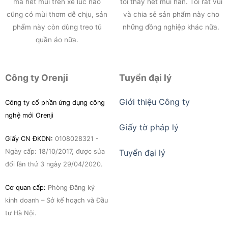
mà hết mùi trên xe lúc nào
tôi thấy hết mùi hẳn. Tôi rất vui
cũng có mùi thơm dễ chịu, sản
và chia sẻ sản phẩm này cho
phẩm này còn dùng treo tủ
những đồng nghiệp khác nữa.
quần áo nữa.
Công ty Orenji
Tuyển đại lý
Giới thiệu Công ty
Công ty cổ phần ứng dụng công
nghệ mới Orenji
Giấy tờ pháp lý
Giấy CN ĐKDN:
0108028321 -
Ngày cấp: 18/10/2017, được sửa
Tuyển đại lý
đổi lần thứ 3 ngày 29/04/2020.
Cơ quan cấp:
Phòng Đăng ký
kinh doanh – Sở kế hoạch và Đầu
tư Hà Nội.