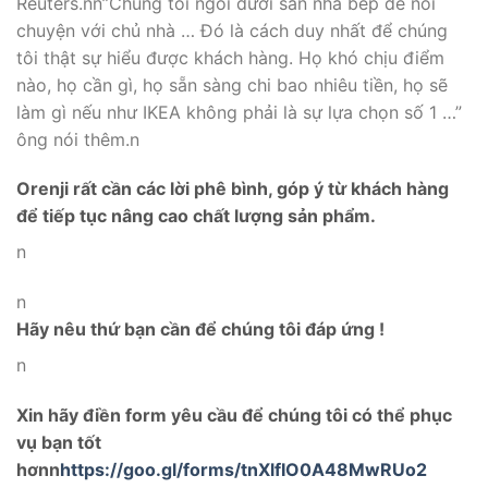
Reuters.nn”Chúng tôi ngồi dưới sàn nhà bếp để nói
chuyện với chủ nhà … Đó là cách duy nhất để chúng
tôi thật sự hiểu được khách hàng. Họ khó chịu điểm
nào, họ cần gì, họ sẵn sàng chi bao nhiêu tiền, họ sẽ
làm gì nếu như IKEA không phải là sự lựa chọn số 1 …”
ông nói thêm.n
Orenji rất cần các lời phê bình, góp ý từ khách hàng
để tiếp tục nâng c
ao chất lượng sản phẩm.
n
n
Hãy nêu thứ bạn cần để chúng tôi đáp ứng !
n
Xin hãy điền form yêu cầu để chúng tôi có thể phục
vụ bạn tốt
hơnn
https://goo.gl/forms/tnXlfIO0A48MwRUo2