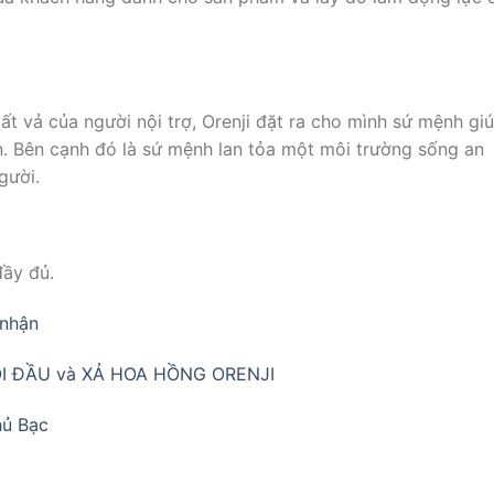
ất vả của người nội trợ, Orenji đặt ra cho mình sứ mệnh gi
n. Bên cạnh đó là sứ mệnh lan tỏa một môi trường sống an
gười.
đầy đủ.
hận
̣̂I ĐẦU và XẢ HOA HỒNG ORENJI
̉ Bạc