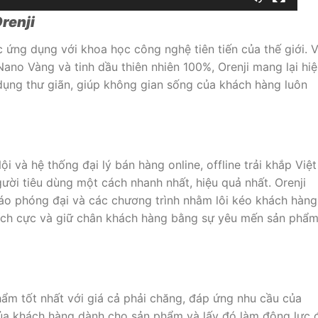
renji
ợc ứng dụng với khoa học công nghệ tiên tiến của thế giới. V
ano Vàng và tinh dầu thiên nhiên 100%, Orenji mang lại hi
ụng thư giãn, giúp không gian sống của khách hàng luôn
i và hệ thống đại lý bán hàng online, offline trải khắp Việt
ời tiêu dùng một cách nhanh nhất, hiệu quả nhất. Orenji
o phóng đại và các chương trình nhằm lôi kéo khách hàng
 tích cực và giữ chân khách hàng bằng sự yêu mến sản phẩ
hẩm tốt nhất với giá cả phải chăng, đáp ứng nhu cầu của
ủa khách hàng dành cho sản phẩm và lấy đó làm động lực 