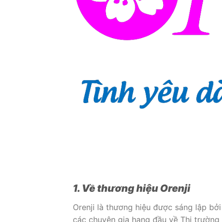
1. Về thương hiệu Orenji
Orenji là thương hiệu được sáng lập b
các chuyên gia hang đầu về Thị trườn