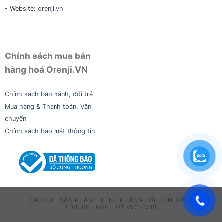
- Website:
orenji.vn
Chính sách mua bán
hàng hoá Orenji.VN
Chính sách bảo hành, đổi trả
Mua hàng & Thanh toán, Vận
chuyển
Chính sách bảo mật thông tin
ORENJI
SẢN PHẨM
KÊNH PHÂN PHỐI
TIN TỨC
LIVE VILLAGE
TỬ VI CHO BÉ