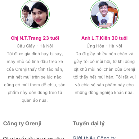
Chị N.T.Trang 23 tuổi
Anh L.T.Kiên 30 tuổi
Cầu Giấy - Hà Nội
Ứng Hòa - Hà Nội
Tôi đi xe gia đình hay bị say,
Do đi giầy nhiều nên chân và
may nhờ có tinh dầu treo xe
giầy tôi có mùi hôi, từ khi dùng
của Orenji thấy tỉnh tảo hẳn,
xịt khử mùi hôi chân của Orenji
mà hết mùi trên xe lúc nào
tôi thấy hết mùi hẳn. Tôi rất vui
cũng có mùi thơm dễ chịu, sản
và chia sẻ sản phẩm này cho
phẩm này còn dùng treo tủ
những đồng nghiệp khác nữa.
quần áo nữa.
Công ty Orenji
Tuyển đại lý
Giới thiệu Công ty
Công ty cổ phần ứng dụng công