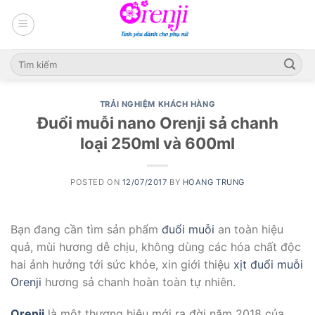
Skip
to
content
TRẢI NGHIỆM KHÁCH HÀNG
Đuổi muỗi nano Orenji sả chanh
loại 250ml và 600ml
POSTED ON
12/07/2017
BY
HOANG TRUNG
Bạn đang cần tìm sản phẩm
đuổi muỗi
an toàn hiệu
quả, mùi hương dễ chịu, không dùng các hóa chất độc
hai ảnh hưởng tới sức khỏe, xin giới thiệu
xịt đuổi muỗi
Orenji
hương sả chanh hoàn toàn tự nhiên.
Orenji
là một thương hiệu mới ra đời năm 2018 của