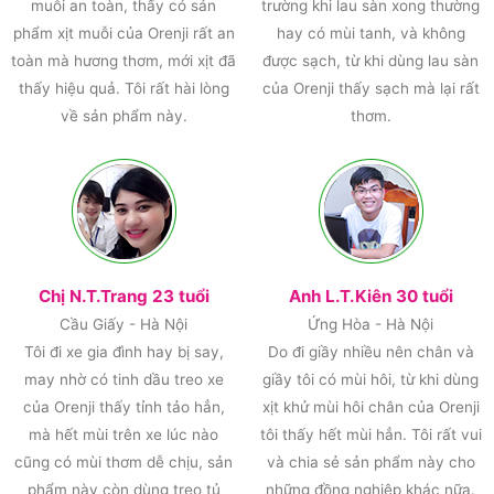
muỗi an toàn, thấy có sản
trường khi lau sàn xong thường
phẩm xịt muỗi của Orenji rất an
hay có mùi tanh, và không
toàn mà hương thơm, mới xịt đã
được sạch, từ khi dùng lau sàn
thấy hiệu quả. Tôi rất hài lòng
của Orenji thấy sạch mà lại rất
về sản phẩm này.
thơm.
Chị N.T.Trang 23 tuổi
Anh L.T.Kiên 30 tuổi
Cầu Giấy - Hà Nội
Ứng Hòa - Hà Nội
Tôi đi xe gia đình hay bị say,
Do đi giầy nhiều nên chân và
may nhờ có tinh dầu treo xe
giầy tôi có mùi hôi, từ khi dùng
của Orenji thấy tỉnh tảo hẳn,
xịt khử mùi hôi chân của Orenji
mà hết mùi trên xe lúc nào
tôi thấy hết mùi hẳn. Tôi rất vui
cũng có mùi thơm dễ chịu, sản
và chia sẻ sản phẩm này cho
phẩm này còn dùng treo tủ
những đồng nghiệp khác nữa.