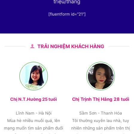
triệu/tháng
[fluentform id="21"]
TRẢI NGHIỆM KHÁCH HÀNG
Chị Trịnh Thị Hằng 28 tuổi
Chị N.T.Hường 25 tuổi
Lĩnh Nam - Hà Nội
Sầm Sơn - Thanh Hóa
Mùa hè nhiều muỗi quá, lên
Tôi thường xuyên lau nhà, tuy
mạng muốn tìm sản phẩm đuổi
nhiên những sản phẩm trên thị