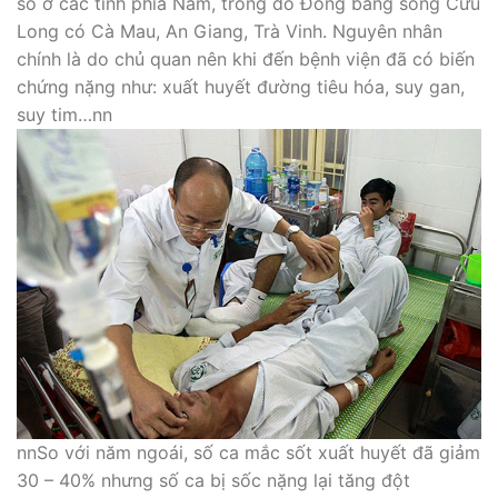
số ở các tỉnh phía Nam, trong đó Đồng bằng sông Cửu
Long có Cà Mau, An Giang, Trà Vinh. Nguyên nhân
chính là do chủ quan nên khi đến bệnh viện đã có biến
chứng nặng như: xuất huyết đường tiêu hóa, suy gan,
suy tim…nn
nnSo với năm ngoái, số ca mắc sốt xuất huyết đã giảm
30 – 40% nhưng số ca bị sốc nặng lại tăng đột