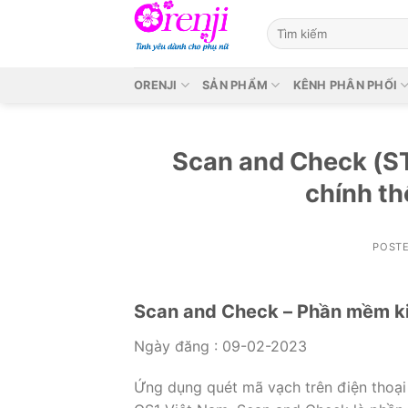
Skip
to
content
ORENJI
SẢN PHẨM
KÊNH PHÂN PHỐI
Scan and Check (
chính th
POST
Scan and Check – Phần mềm kiể
Ngày đăng : 09-02-2023
Ứng dụng quét mã vạch trên điện thoại 