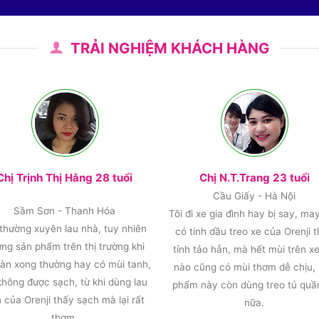
TRẢI NGHIỆM KHÁCH HÀNG
Chị Trịnh Thị Hằng 28 tuổi
Chị N.T.Trang 23 tuổi
Cầu Giấy - Hà Nội
Sầm Sơn - Thanh Hóa
Tôi đi xe gia đình hay bị say, ma
 thường xuyên lau nhà, tuy nhiên
có tinh dầu treo xe của Orenji 
ng sản phẩm trên thị trường khi
tỉnh tảo hẳn, mà hết mùi trên xe
sàn xong thường hay có mùi tanh,
nào cũng có mùi thơm dễ chịu,
không được sạch, từ khi dùng lau
phẩm này còn dùng treo tủ quầ
 của Orenji thấy sạch mà lại rất
nữa.
thơm.