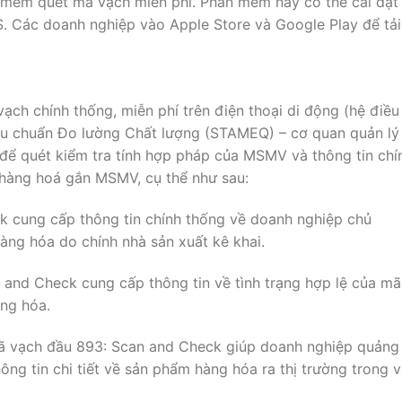
 mềm quét mã vạch miễn phí. Phần mềm này có thể cài đặt
OS. Các doanh nghiệp vào Apple Store và Google Play để tải
ch chính thống, miễn phí trên điện thoại di động (hệ điều
êu chuẩn Đo lường Chất lượng (STAMEQ) – cơ quan quản lý
ể quét kiểm tra tính hợp pháp của MSMV và thông tin chí
 hàng hoá gắn MSMV, cụ thể như sau:
ck cung cấp thông tin chính thống về doanh nghiệp chủ
àng hóa do chính nhà sản xuất kê khai.
 and Check cung cấp thông tin về tình trạng hợp lệ của mã
ng hóa.
ã vạch đầu 893: Scan and Check giúp doanh nghiệp quảng
ông tin chi tiết về sản phẩm hàng hóa ra thị trường trong 