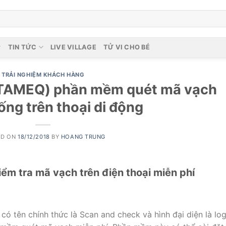
TIN TỨC
LIVE VILLAGE
TỬ VI CHO BÉ
TRẢI NGHIỆM KHÁCH HÀNG
STAMEQ) phần mềm quét mã vạch
ống trên thoại di động
ED ON
18/12/2018
BY
HOANG TRUNG
m tra mã vạch trên điện thoại miễn phí
có tên chính thức là Scan and check và hình đại diện là lo