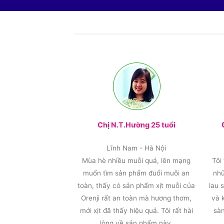
Chị N.T.Hường 25 tuổi
Lĩnh Nam - Hà Nội
Mùa hè nhiều muỗi quá, lên mạng
Tôi
muốn tìm sản phẩm đuổi muỗi an
nhữ
toàn, thấy có sản phẩm xịt muỗi của
lau 
Orenji rất an toàn mà hương thơm,
và 
mới xịt đã thấy hiệu quả. Tôi rất hài
sàn
lòng về sản phẩm này.