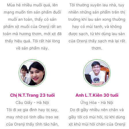
Mùa hè nhiều muỗi quá, lên
Tôi thường xuyên lau nhà, tuy
mạng muốn tìm sản phẩm đuổi
nhiên những sản phẩm trên thị
muỗi an toàn, thấy có sản
trường khi lau sàn xong thường
phẩm xịt muỗi của Orenji rất an
hay có mùi tanh, và không
toàn mà hương thơm, mới xịt đã
được sạch, từ khi dùng lau sàn
thấy hiệu quả. Tôi rất hài lòng
của Orenji thấy sạch mà lại rất
về sản phẩm này.
thơm.
Chị N.T.Trang 23 tuổi
Anh L.T.Kiên 30 tuổi
Cầu Giấy - Hà Nội
Ứng Hòa - Hà Nội
Tôi đi xe gia đình hay bị say,
Do đi giầy nhiều nên chân và
may nhờ có tinh dầu treo xe
giầy tôi có mùi hôi, từ khi dùng
của Orenji thấy tỉnh tảo hẳn,
xịt khử mùi hôi chân của Orenji