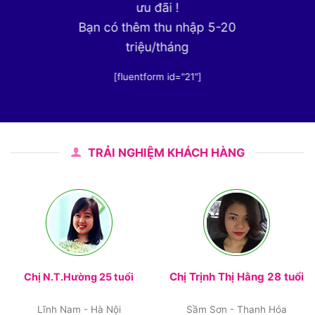
ưu đãi !
Bạn có thêm thu nhập 5-20
triệu/tháng
[fluentform id="21"]
TRẢI NGHIỆM KHÁCH HÀNG
Chị Trịnh Thị Hằng 28 tuổi
Chị N.T.Hường 25 tuổi
Lĩnh Nam - Hà Nội
Sầm Sơn - Thanh Hóa