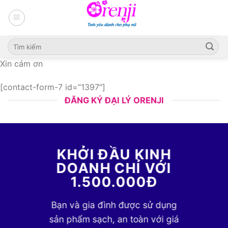
Skip
to
content
Xin cám ơn
[contact-form-7 id=”1397″]
ĐĂNG KÝ ĐẠI LÝ ORENJI
KHỞI ĐẦU KINH
DOANH CHỈ VỚI
1.500.000Đ
Bạn và gia đình được sử dụng
sản phẩm sạch, an toàn với giá