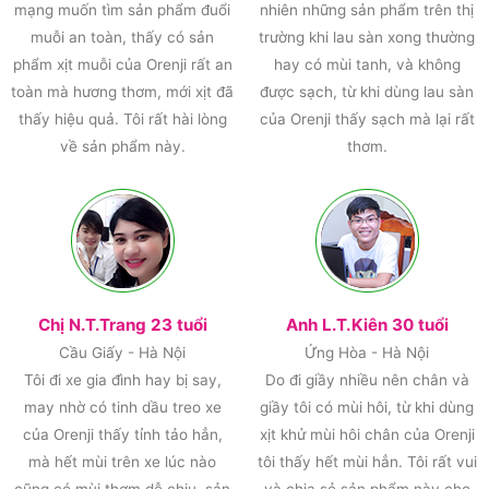
mạng muốn tìm sản phẩm đuổi
nhiên những sản phẩm trên thị
muỗi an toàn, thấy có sản
trường khi lau sàn xong thường
phẩm xịt muỗi của Orenji rất an
hay có mùi tanh, và không
toàn mà hương thơm, mới xịt đã
được sạch, từ khi dùng lau sàn
thấy hiệu quả. Tôi rất hài lòng
của Orenji thấy sạch mà lại rất
về sản phẩm này.
thơm.
Chị N.T.Trang 23 tuổi
Anh L.T.Kiên 30 tuổi
Cầu Giấy - Hà Nội
Ứng Hòa - Hà Nội
Tôi đi xe gia đình hay bị say,
Do đi giầy nhiều nên chân và
may nhờ có tinh dầu treo xe
giầy tôi có mùi hôi, từ khi dùng
của Orenji thấy tỉnh tảo hẳn,
xịt khử mùi hôi chân của Orenji
mà hết mùi trên xe lúc nào
tôi thấy hết mùi hẳn. Tôi rất vui
cũng có mùi thơm dễ chịu, sản
và chia sẻ sản phẩm này cho