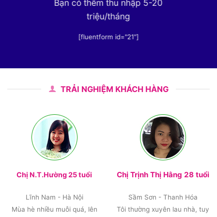
Bạn có thêm thu nhập 5-20
triệu/tháng
[fluentform id="21"]
TRẢI NGHIỆM KHÁCH HÀNG
Chị Trịnh Thị Hằng 28 tuổi
Chị N.T.Hường 25 tuổi
Lĩnh Nam - Hà Nội
Sầm Sơn - Thanh Hóa
Mùa hè nhiều muỗi quá, lên
Tôi thường xuyên lau nhà, tuy