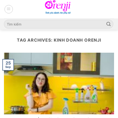
Skip
to
content
TAG ARCHIVES:
KINH DOANH ORENJI
25
Sep