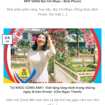
NPP VÀNG Bùi Chí Nhạn – Bình Phước
Nhà phân phối vàng, hoa hậu Bùi Chí Nhạn, Đồng Xoài, Bình
Phước Tên thật [...]
04
Jul
TỰ KHÚC CÙNG ANH – Viết tặng lòng mình trong những
ngày đi bán Orenji- (Chu Ngọc Thanh)
Hâm mộ Orenji đến mức làm cả bài thơ hay giàu cảm xúc như
cô [...]