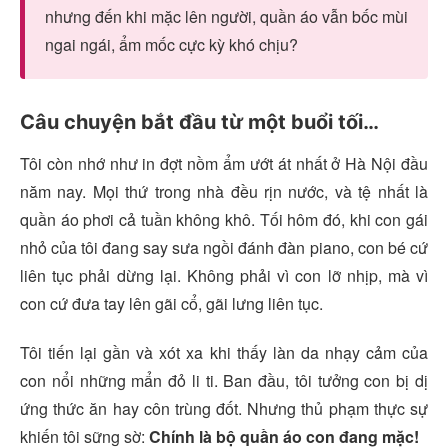
nhưng đến khi mặc lên người, quần áo vẫn bốc mùi
ngai ngái, ẩm mốc cực kỳ khó chịu?
Câu chuyện bắt đầu từ một buổi tối…
Tôi còn nhớ như in đợt nồm ẩm ướt át nhất ở Hà Nội đầu
năm nay. Mọi thứ trong nhà đều rịn nước, và tệ nhất là
quần áo phơi cả tuần không khô. Tối hôm đó, khi con gái
nhỏ của tôi đang say sưa ngồi đánh đàn piano, con bé cứ
liên tục phải dừng lại. Không phải vì con lỡ nhịp, mà vì
con cứ đưa tay lên gãi cổ, gãi lưng liên tục.
Tôi tiến lại gần và xót xa khi thấy làn da nhạy cảm của
con nổi những mẩn đỏ li ti. Ban đầu, tôi tưởng con bị dị
ứng thức ăn hay côn trùng đốt. Nhưng thủ phạm thực sự
khiến tôi sững sờ:
Chính là bộ quần áo con đang mặc!