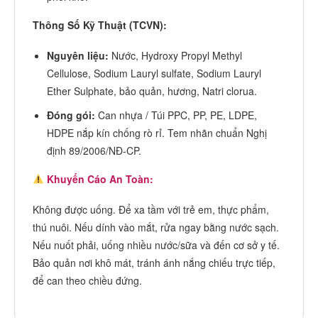
Thông Số Kỹ Thuật (TCVN):
Nguyên liệu:
Nước, Hydroxy Propyl Methyl
Cellulose, Sodium Lauryl sulfate, Sodium Lauryl
Ether Sulphate, bảo quản, hương, Natri clorua.
Đóng gói:
Can nhựa / Túi PPC, PP, PE, LDPE,
HDPE nắp kín chống rò rỉ. Tem nhãn chuẩn Nghị
định 89/2006/NĐ-CP.
Khuyến Cáo An Toàn:
Không được uống. Để xa tầm với trẻ em, thực phẩm,
thú nuôi. Nếu dính vào mắt, rửa ngay bằng nước sạch.
Nếu nuốt phải, uống nhiều nước/sữa và đến cơ sở y tế.
Bảo quản nơi khô mát, tránh ánh nắng chiếu trực tiếp,
để can theo chiều đứng.