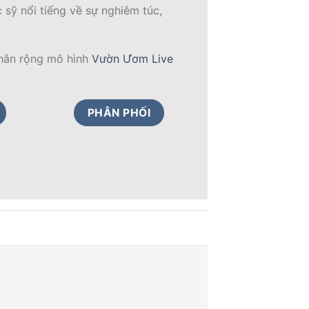
tinh dầu thiên nhiên 100%. Nhờ
ư vào spa.
 sỹ nổi tiếng về sự nghiêm túc,
nhân rộng mô hình
Vườn Ươm Live
PHÂN PHỐI