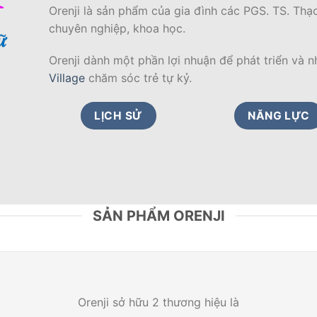
bằng công nghệ nano Nhật bản mà còn thơm ngát 
vậy, người phụ nữ cảm thấy dọn dẹp thoải mái nh
Orenji là sản phẩm của gia đình các PGS. TS. Thạc
chuyên nghiệp, khoa học.
Orenji dành một phần lợi nhuận để phát triển và 
Village
chăm sóc trẻ tự kỷ.
LỊCH SỬ
NĂNG LỰC
SẢN PHẨM ORENJI