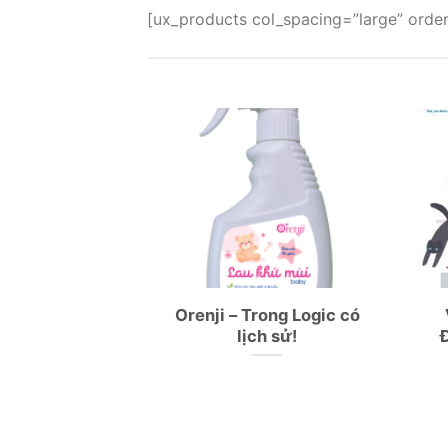
[ux_products col_spacing=”large” order
ổi muỗi chạy
Orenji – Trong Logic có
m tươi
lịch sử!