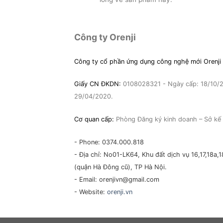
Orenji rất an toàn mà hương thơm,
và 
mới xịt đã thấy hiệu quả. Tôi rất hài
sàn
lòng về sản phẩm này.
Công ty Orenji
Công ty cổ phần ứng dụng công nghệ mới Orenji
Giấy CN ĐKDN:
0108028321 - Ngày cấp: 18/10/20
29/04/2020.
Cơ quan cấp:
Phòng Đăng ký kinh doanh – Sở kế 
- Phone: 0374.000.818
- Địa chỉ: No01-LK64, Khu đất dịch vụ 16,17,18
(quận Hà Đông cũ), TP Hà Nội.
- Email: orenjivn@gmail.com