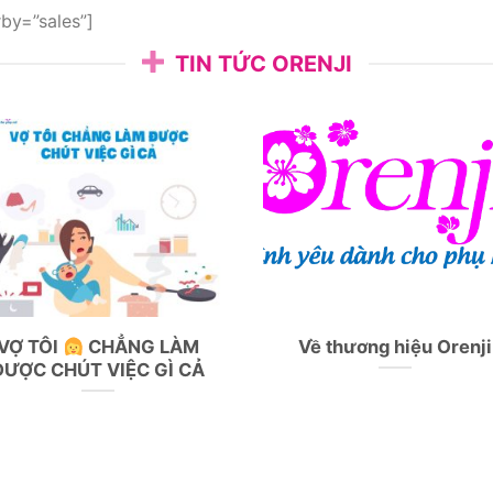
TOP SẢN PHẨM BÁN CHẠY
by=”sales”]
TIN TỨC ORENJI
VỢ TÔI
CHẲNG LÀM
Về thương hiệu Orenji
ĐƯỢC CHÚT VIỆC GÌ CẢ