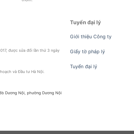
không được sạch, từ khi dùng lau
phẩm này còn dùng treo tủ quầ
 của Orenji thấy sạch mà lại rất
nữa.
thơm.
Tuyển đại lý
Giới thiệu Công ty
17, được sửa đổi lần thứ 3 ngày
Giấy tờ pháp lý
Tuyển đại lý
hoạch và Đầu tư Hà Nội.
a,18b Dương Nội, phường Dương Nội