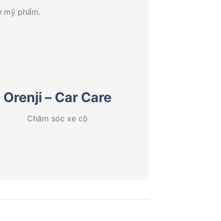
hư mỹ phẩm.
Orenji – Car Care
Chăm sóc xe cộ