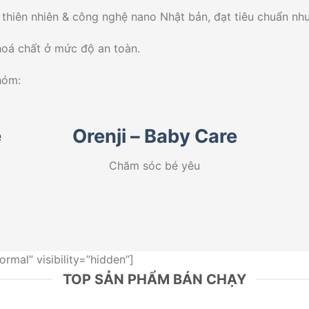
Orenji sở hữu 2 thương hiệu là
 thiên nhiên & công nghệ nano Nhật bản, đạt tiêu chuẩn n
oá chất ở mức độ an toàn.
hóm:
e
Orenji – Baby Care
Chăm sóc bé yêu
rmal” visibility=”hidden”]